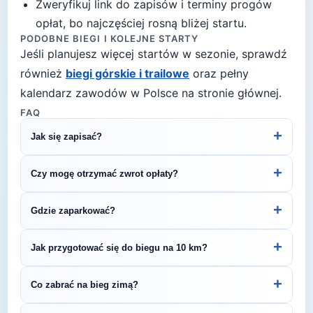
Zweryfikuj link do zapisów i terminy progów
opłat, bo najczęściej rosną bliżej startu.
PODOBNE BIEGI I KOLEJNE STARTY
Jeśli planujesz więcej startów w sezonie, sprawdź
również
biegi górskie i trailowe
oraz pełny
kalendarz zawodów w Polsce na stronie głównej.
FAQ
+
Jak się zapisać?
Kliknij przycisk „Zapisz się na bieg" po prawej, by
+
Czy mogę otrzymać zwrot opłaty?
przejść do strony organizatora z formularzem
rejestracyjnym.
Zasady zwrotu ustala organizator – sprawdź
+
Gdzie zaparkować?
regulamin biegu lub skontaktuj się z
organizatorem.
Zazwyczaj dostępne są parkingi w pobliżu startu
+
Jak przygotować się do biegu na 10 km?
— szczegóły znajdziesz w opisie biegu lub na
stronie organizatora.
Regularny trening przez 4–6 tygodni pozwoli Ci
+
Co zabrać na bieg zimą?
bezpiecznie przygotować się do startu. Zaplanuj
3–4 treningi tygodniowo i zadbaj o co najmniej
Zimą (temperatury 0-8°C) zalecamy ubiór