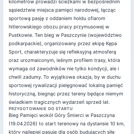
kilometrów prowadzi ścieżkami w bezpośrednim
sąsiedztwie miejsca pamięci narodowej, łącząc
sportową pasję z oddaniem hołdu ofiarom
hitlerowskiego obozu pracy przymusowej w
Pustkowie. Ten bieg w Paszczynie (województwo
podkarpackie), organizowany przez ekipę Kępa
Sport, charakteryzuje się refleksyjną atmosferą
oraz urozmaiconym, leśnym profilem trasy, która
wymaga od zawodników nie tylko kondycji, ale i
chwili zadumy. To wyjątkowa okazja, by w duchu
sportowej rywalizacji pielęgnować lokalną pamięć
historyczną, biegnąc przez tereny będące niemym
świadkiem tragicznych wydarzeń sprzed lat.
PRZYGOTOWANIE DO STARTU
Bieg Pamięci wokół Góry Śmierci
w
Paszczyna
(
19.04.2026
) to start
terenowy
na dystansie
10
km,
który najlepiej pasuje
dla osób budujących siłę