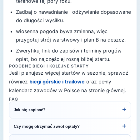
terenowe tej pory roku.
Zadbaj o nawadnianie i odżywianie dopasowane
do długości wysiłku.
wiosenna pogoda bywa zmienna, więc
przygotuj strój warstwowy i plan B na deszcz
.
Zweryfikuj link do zapisów i terminy progów
opłat, bo najczęściej rosną bliżej startu.
PODOBNE BIEGI I KOLEJNE STARTY
Jeśli planujesz więcej startów w sezonie, sprawdź
również
biegi górskie i trailowe
oraz pełny
kalendarz zawodów w Polsce na stronie głównej.
FAQ
+
Jak się zapisać?
Kliknij przycisk „Zapisz się na bieg" po prawej, by
+
Czy mogę otrzymać zwrot opłaty?
przejść do strony organizatora z formularzem
rejestracyjnym.
Zasady zwrotu ustala organizator – sprawdź