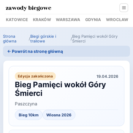
KATOWICE
KRAKÓW
WARSZAWA
GDYNIA
WROCŁAW
Strona
Biegi górskie i
Bieg Pamięci wokół Góry
/
/
główna
trailowe
Śmierci
← Powrót na stronę główną
19.04.2026
Edycja zakończona
Bieg Pamięci wokół Góry
Śmierci
Paszczyna
Bieg 10km
Wiosna 2026