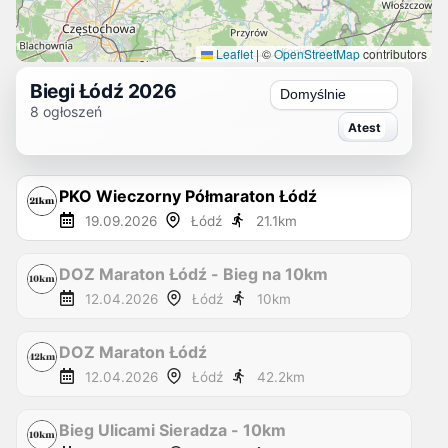
Leaflet
|
©
OpenStreetMap
contributors
Biegi Łódź 2026
Sortuj
8
ogłoszeń
PKO Wieczorny Półmaraton Łódź
19.09.2026
Łódź
21.1
km
DOZ Maraton Łódź - Bieg na 10km
12.04.2026
Łódź
10
km
DOZ Maraton Łódź
12.04.2026
Łódź
42.2
km
Bieg Ulicami Sieradza - 10km