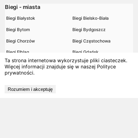
Biegi - miasta
Biegi Białystok
Biegi Bielsko-Biała
Biegi Bytom
Biegi Bydgoszcz
Biegi Chorzów
Biegi Częstochowa
Biegi Elbląg
Biegi Gdańsk
Ta strona internetowa wykorzystuje pliki ciasteczek.
Biegi Gdynia
Biegi Gliwice
Więcej informacji znajduje się w naszej Polityce
prywatności.
Biegi Gorzów Wielkopolski
Biegi Jedlina-Zdrój
Biegi Jelenia Góra
Biegi Katowice
Rozumiem i akceptuję
Biegi Kielce
Biegi Koszalin
Biegi Kraków
Biegi Legnica
Biegi Lublin
Biegi Łódź
Biegi Niegowa
Biegi Olsztyn