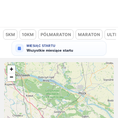
5KM
10KM
PÓŁMARATON
MARATON
ULT
MIESIĄC STARTU
Wszystkie miesiące startu
+
−