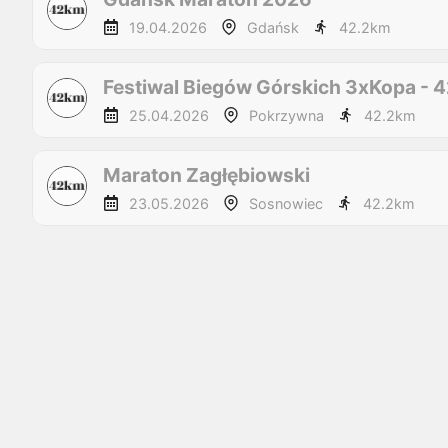
19.04.2026
Gdańsk
42.2
km
Festiwal Biegów Górskich 3xKopa - 
25.04.2026
Pokrzywna
42.2
km
Maraton Zagłębiowski
23.05.2026
Sosnowiec
42.2
km