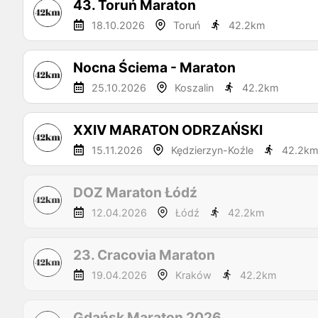
43. Toruń Maraton
18.10.2026
Toruń
42.2
km
Nocna Ściema - Maraton
25.10.2026
Koszalin
42.2
km
XXIV MARATON ODRZAŃSKI
15.11.2026
Kędzierzyn-Koźle
42.2
k
DOZ Maraton Łódź
12.04.2026
Łódź
42.2
km
23. Cracovia Maraton
19.04.2026
Kraków
42.2
km
Gdańsk Maraton 2026