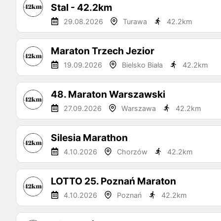
Stal - 42.2km
29.08.2026
Turawa
42.2
km
Maraton Trzech Jezior
19.09.2026
Bielsko Biała
42.2
km
48. Maraton Warszawski
27.09.2026
Warszawa
42.2
km
Silesia Marathon
4.10.2026
Chorzów
42.2
km
LOTTO 25. Poznań Maraton
4.10.2026
Poznań
42.2
km