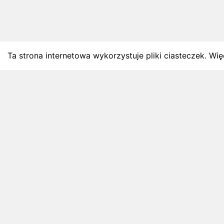
Ta strona internetowa wykorzystuje pliki ciasteczek. Więc
BLOG
Najnowsze artykuły o bie
Zapowiedzi weekendu, przeglądy miesięczne i analiz
4 sierpnia 2026
ZAPOWIEDZI WEEKENDU