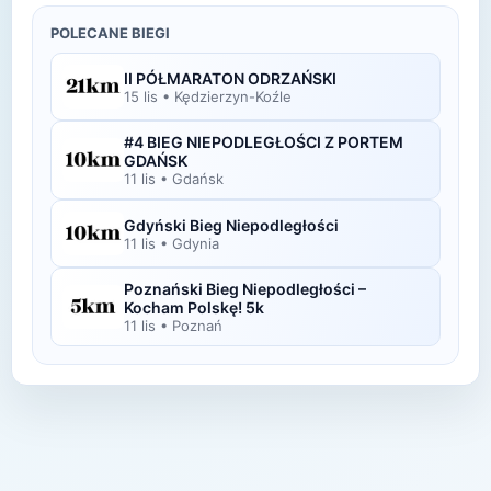
z opaski na ramię, pasa biegowego lub kieszeni w
POLECANE BIEGI
odzieży sportowej.
II PÓŁMARATON ODRZAŃSKI
15 lis
•
Kędzierzyn-Koźle
#4 BIEG NIEPODLEGŁOŚCI Z PORTEM
GDAŃSK
11 lis
•
Gdańsk
Gdyński Bieg Niepodległości
11 lis
•
Gdynia
Poznański Bieg Niepodległości –
Kocham Polskę! 5k
11 lis
•
Poznań