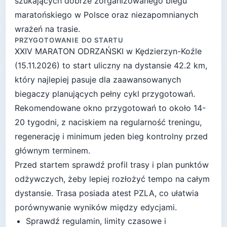
szukających dobrze zorganizowanego biegu
maratońskiego w Polsce oraz niezapomnianych
wrażeń na trasie.
PRZYGOTOWANIE DO STARTU
XXIV MARATON ODRZAŃSKI
w
Kędzierzyn-Koźle
(
15.11.2026
) to start
uliczny
na dystansie
42.2
km,
który najlepiej pasuje
dla zaawansowanych
biegaczy planujących pełny cykl przygotowań
.
Rekomendowane okno przygotowań to około
14-
20 tygodni
, z naciskiem na regularność treningu,
regenerację i minimum jeden bieg kontrolny przed
głównym terminem.
Przed startem sprawdź profil trasy i plan punktów
odżywczych, żeby lepiej rozłożyć tempo na całym
dystansie.
Trasa posiada atest PZLA, co ułatwia
porównywanie wyników między edycjami.
Sprawdź regulamin, limity czasowe i