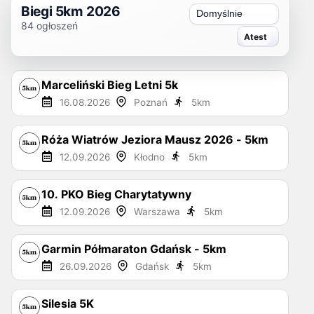
Biegi 5km 2026
Sortuj
84
ogłoszeń
Marceliński Bieg Letni 5k
16.08.2026
Poznań
5
km
Róża Wiatrów Jeziora Mausz 2026 - 5km
12.09.2026
Kłodno
5
km
10. PKO Bieg Charytatywny
12.09.2026
Warszawa
5
km
Garmin Półmaraton Gdańsk - 5km
26.09.2026
Gdańsk
5
km
Silesia 5K