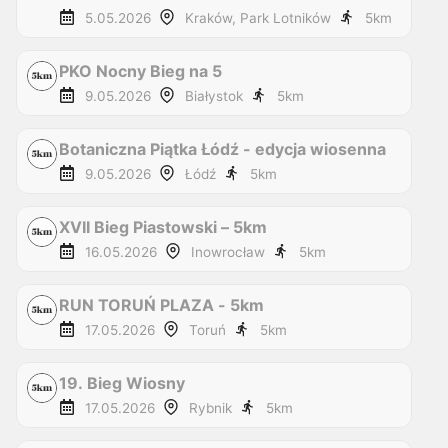
5.05.2026
Kraków, Park Lotników
5
km
PKO Nocny Bieg na 5
9.05.2026
Białystok
5
km
Botaniczna Piątka Łódź - edycja wiosenna
9.05.2026
Łódź
5
km
XVII Bieg Piastowski – 5km
16.05.2026
Inowrocław
5
km
RUN TORUŃ PLAZA - 5km
17.05.2026
Toruń
5
km
19. Bieg Wiosny
17.05.2026
Rybnik
5
km