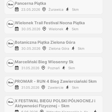
Pancerna Piątka
23.05.2026
Żurawica
5
km
Wielonek Trail Festival Nocna Piątka
30.05.2026
Wielonek
5
km
Botaniczna Piątka Zielona Góra
30.05.2026
Zielona Góra
5
km
Marceliński Bieg Wiosenny 5k
31.05.2026
Poznań
5
km
PROMAR - RUN 4 Bieg Zawierciański 5km
31.05.2026
Zawiercie
5
km
X FESTIWAL BIEGU POLSKI PÓŁNOCNEJ i
Aktywności Fizycznej - 5km