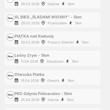
29.03.2026
Gdansk
5
km
XL BIEG „ŚLADAMI WIOSNY” - 5km
29.03.2026
Przemysław
5
km
PIĄTKA nad Radunią
29.03.2026
Pruszcz Gdański
5
km
Leśny Zryw - 5km
11.04.2026
Staszkowo
5
km
Otwocka Piatka
19.04.2026
Otwock
5
km
PKO Gdynia Półmaraton - 5km
25.04.2026
Gdynia
5
km