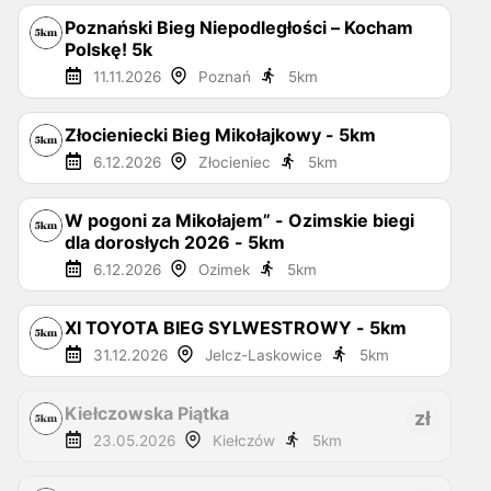
Poznański Bieg Niepodległości – Kocham
Polskę! 5k
11.11.2026
Poznań
5
km
Złocieniecki Bieg Mikołajkowy - 5km
6.12.2026
Złocieniec
5
km
W pogoni za Mikołajem” - Ozimskie biegi
dla dorosłych 2026 - 5km
6.12.2026
Ozimek
5
km
XI TOYOTA BIEG SYLWESTROWY - 5km
31.12.2026
Jelcz-Laskowice
5
km
Kiełczowska Piątka
zł
23.05.2026
Kiełczów
5
km