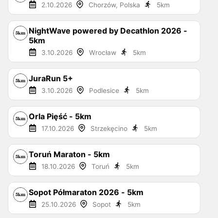
2.10.2026
Chorzów, Polska
5
km
NightWave powered by Decathlon 2026 -
5km
3.10.2026
Wrocław
5
km
JuraRun 5+
3.10.2026
Podlesice
5
km
Orla Pięść - 5km
17.10.2026
Strzekęcino
5
km
Toruń Maraton - 5km
18.10.2026
Toruń
5
km
Sopot Półmaraton 2026 - 5km
25.10.2026
Sopot
5
km