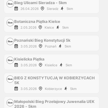
Bieg Ulicami Sieradza - 5km
26.04.2026
Sieradz
5
km
Botaniczna Piątka Kielce
2.05.2026
Kielce
5
km
Poznański Bieg Konstytucji 5k
3.05.2026
Poznań
5
km
Kisielicka Piątka
3.05.2026
Kisielice
5
km
BIEG Z KONSTYTUCJĄ W KOBIERZYCACH
5K
3.05.2026
Kobierzyce
5
km
Małopolski Bieg Przełajowy Juwenalia UEK
2026 - 5km