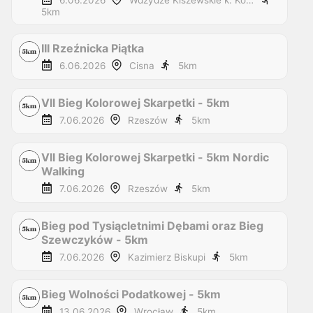
6.06.2026
Wdzydze Kiszewskie k. Kościerzyna
5
km
III Rzeźnicka Piątka
6.06.2026
Cisna
5
km
VII Bieg Kolorowej Skarpetki - 5km
7.06.2026
Rzeszów
5
km
VII Bieg Kolorowej Skarpetki - 5km Nordic
Walking
7.06.2026
Rzeszów
5
km
Bieg pod Tysiącletnimi Dębami oraz Bieg
Szewczyków - 5km
7.06.2026
Kazimierz Biskupi
5
km
Bieg Wolności Podatkowej - 5km
13.06.2026
Wrocław
5
km