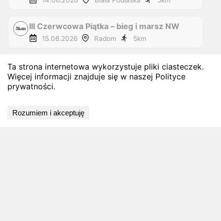
14.06.2026
Biała Podlaska
5
km
III Czerwcowa Piątka – bieg i marsz NW
15.06.2026
Radom
5
km
Bieg Czerwca 56 - 5km
Ta strona internetowa wykorzystuje pliki ciasteczek.
Więcej informacji znajduje się w naszej Polityce
21.06.2026
Poznań
5
km
prywatności.
IX Bieg Wolności Kije 2026 - 5km
Rozumiem i akceptuję
21.06.2026
Sitkówka
5
km
Małopolskie Biegi Górskie Piątka
Małopolska
26.06.2026
Krynica-Zdrój
5
km
XIII BIEG CICHOCIEMNYCH - 5km
27.06.2026
Sochaczew
5
km