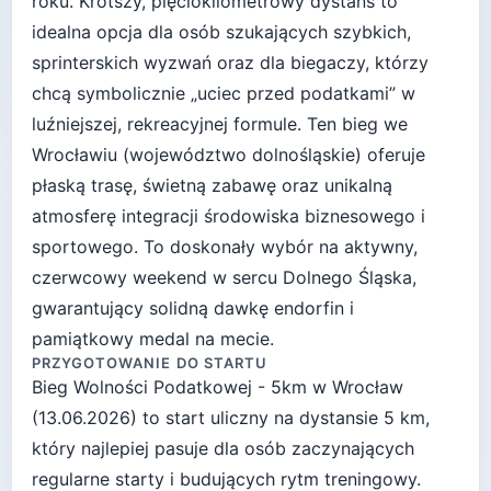
roku. Krótszy, pięciokilometrowy dystans to
idealna opcja dla osób szukających szybkich,
sprinterskich wyzwań oraz dla biegaczy, którzy
chcą symbolicznie „uciec przed podatkami” w
luźniejszej, rekreacyjnej formule. Ten bieg we
Wrocławiu (województwo dolnośląskie) oferuje
płaską trasę, świetną zabawę oraz unikalną
atmosferę integracji środowiska biznesowego i
sportowego. To doskonały wybór na aktywny,
czerwcowy weekend w sercu Dolnego Śląska,
gwarantujący solidną dawkę endorfin i
pamiątkowy medal na mecie.
PRZYGOTOWANIE DO STARTU
Bieg Wolności Podatkowej - 5km
w
Wrocław
(
13.06.2026
) to start
uliczny
na dystansie
5
km,
który najlepiej pasuje
dla osób zaczynających
regularne starty i budujących rytm treningowy
.