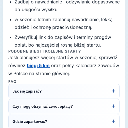
Zadbaj o nawadnianie i odżywianie dopasowane
do długości wysiłku.
w sezonie letnim zaplanuj nawadnianie, lekką
odzież i ochronę przeciwsłoneczną
.
Zweryfikuj link do zapisów i terminy progów
opłat, bo najczęściej rosną bliżej startu.
PODOBNE BIEGI I KOLEJNE STARTY
Jeśli planujesz więcej startów w sezonie, sprawdź
również
biegi 5 km
oraz pełny kalendarz zawodów
w Polsce na stronie głównej.
FAQ
+
Jak się zapisać?
Kliknij przycisk „Zapisz się na bieg" po prawej, by
+
Czy mogę otrzymać zwrot opłaty?
przejść do strony organizatora z formularzem
rejestracyjnym.
Zasady zwrotu ustala organizator – sprawdź
+
Gdzie zaparkować?
regulamin biegu lub skontaktuj się z