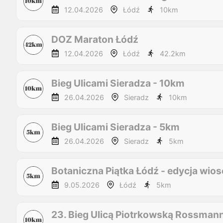
12.04.2026
Łódź
10
km
DOZ Maraton Łódź
12.04.2026
Łódź
42.2
km
Bieg Ulicami Sieradza - 10km
26.04.2026
Sieradz
10
km
Bieg Ulicami Sieradza - 5km
26.04.2026
Sieradz
5
km
Botaniczna Piątka Łódź - edycja wio
9.05.2026
Łódź
5
km
23. Bieg Ulicą Piotrkowską Rossman