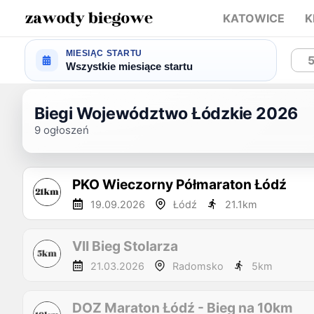
KATOWICE
K
MIESIĄC STARTU
Wszystkie miesiące startu
Biegi Województwo Łódzkie 2026
9
ogłoszeń
PKO Wieczorny Półmaraton Łódź
19.09.2026
Łódź
21.1
km
VII Bieg Stolarza
21.03.2026
Radomsko
5
km
DOZ Maraton Łódź - Bieg na 10km