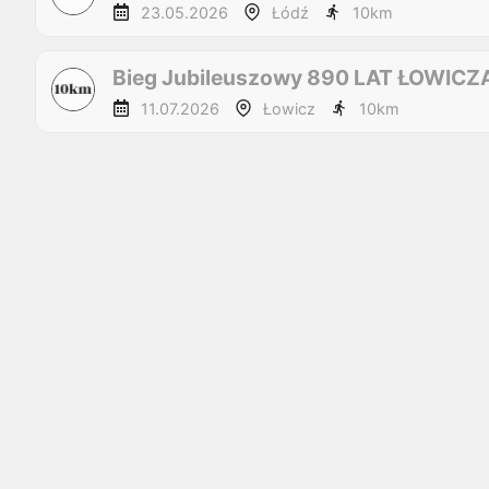
23.05.2026
Łódź
10
km
Bieg Jubileuszowy 890 LAT ŁOWICZ
11.07.2026
Łowicz
10
km