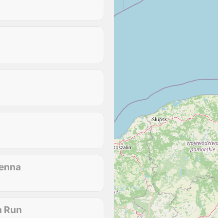
senna
n Run