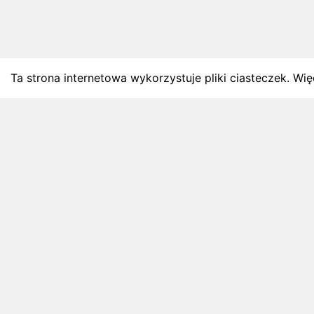
Ta strona internetowa wykorzystuje pliki ciasteczek. Więc
BLOG
Najnowsze artykuły o bie
Zapowiedzi weekendu, przeglądy miesięczne i analiz
4 sierpnia 2026
ZAPOWIEDZI WEEKENDU