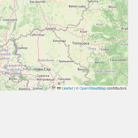
Leaflet
|
©
OpenStreetMap
contributors