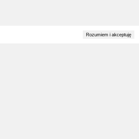
Rozumiem i akceptuję
Przejdź do bloga
28 lipca 2026
ZAPOWIEDZI WEEKENDU