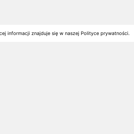
ej informacji znajduje się w naszej Polityce prywatności.
gach
y startów w Polsce.
1 sierpnia 2026
ZAPOWIEDZI MIESIĄCA