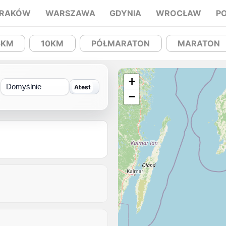
RAKÓW
WARSZAWA
GDYNIA
WROCŁAW
P
5KM
10KM
PÓŁMARATON
MARATON
+
Sortuj
−