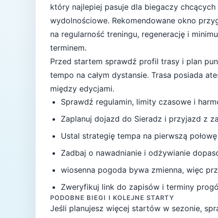
który najlepiej pasuje
dla biegaczy chcących
wydolnościowe
. Rekomendowane okno przy
na regularność treningu, regenerację i mini
terminem.
Przed startem sprawdź profil trasy i plan p
tempo na całym dystansie.
Trasa posiada at
między edycjami.
Sprawdź regulamin, limity czasowe i har
Zaplanuj dojazd do
Sieradz
i przyjazd z 
Ustal strategię tempa na pierwszą połowę
Zadbaj o nawadnianie i odżywianie dopas
wiosenna pogoda bywa zmienna, więc przy
Zweryfikuj link do zapisów i terminy progów
PODOBNE BIEGI I KOLEJNE STARTY
Jeśli planujesz więcej startów w sezonie, s