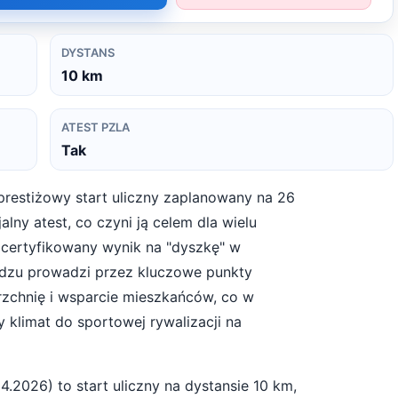
DYSTANS
10
km
ATEST PZLA
Tak
 prestiżowy start uliczny zaplanowany na 26
alny atest, co czyni ją celem dla wielu
certyfikowany wynik na "dyszkę" w
adzu prowadzi przez kluczowe punkty
rzchnię i wsparcie mieszkańców, co w
 klimat do sportowej rywalizacji na
04.2026
) to start
uliczny
na dystansie
10
km,