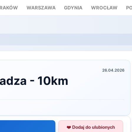
RAKÓW
WARSZAWA
GDYNIA
WROCŁAW
P
26.04.2026
radza - 10km
❤️ Dodaj do ulubionych