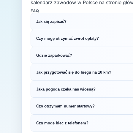
kalendarz zawodów w Polsce na stronie głów
FAQ
Jak się zapisać?
Kliknij przycisk „Zapisz się na bieg" po prawe
Czy mogę otrzymać zwrot opłaty?
rejestracyjnym.
Zasady zwrotu ustala organizator – sprawdź re
Gdzie zaparkować?
Zazwyczaj dostępne są parkingi w pobliżu star
Jak przygotować się do biegu na 10 km?
organizatora.
Regularny trening przez 4–6 tygodni pozwoli 
Jaka pogoda czeka nas wiosną?
treningi tygodniowo i zadbaj o co najmniej jed
Wiosną (temperatury 8-15°C) przygotuj się n
Czy otrzymam numer startowy?
wybierz strój warstwowy.
Tak — numer startowy otrzymasz zazwyczaj w
Czy mogę biec z telefonem?
zgodnie z instrukcją organizatora.