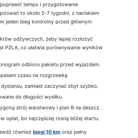
 poprawić tempo i przygotowanie
gotowań to około
5-7 tygodni
, z naciskiem
mum jeden bieg kontrolny przed głównym
unktów odżywczych, żeby lepiej rozłożyć
est PZLA, co ułatwia porównywanie wyników
monogram odbioru pakietu przed wyjazdem.
zapasem czasu na rozgrzewkę.
 dystansu, zamiast zaczynać zbyt szybko.
owane do długości wysiłku.
gotuj strój warstwowy i plan B na deszcz
.
 opłat, bo najczęściej rosną bliżej startu.
prawdź również
biegi 10 km
oraz pełny