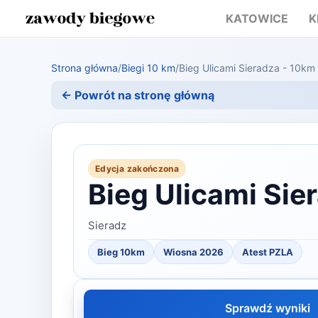
KATOWICE
K
Strona główna
/
Biegi 10 km
/
Bieg Ulicami Sieradza - 10km
← Powrót na stronę główną
Edycja zakończona
Bieg Ulicami Sie
Sieradz
Bieg 10km
Wiosna 2026
Atest PZLA
Sprawdź wyniki