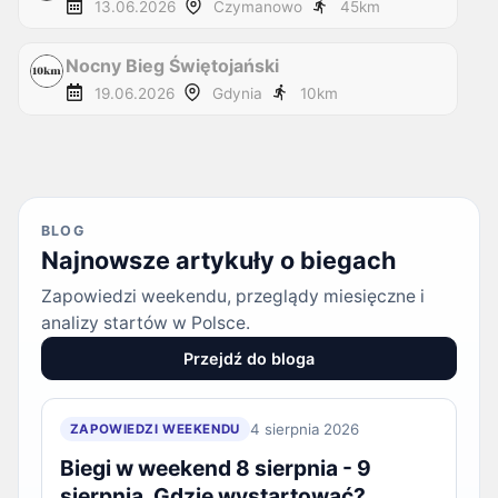
13.06.2026
Czymanowo
45
km
Nocny Bieg Świętojański
19.06.2026
Gdynia
10
km
BLOG
Najnowsze artykuły o biegach
Zapowiedzi weekendu, przeglądy miesięczne i
analizy startów w Polsce.
Przejdź do bloga
4 sierpnia 2026
ZAPOWIEDZI WEEKENDU
Biegi w weekend 8 sierpnia - 9
sierpnia. Gdzie wystartować?