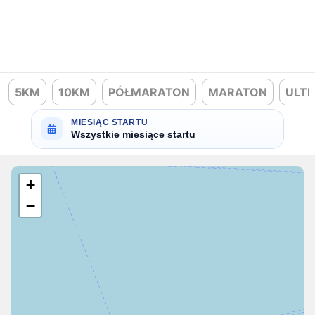
5KM
10KM
PÓŁMARATON
MARATON
ULT
MIESIĄC STARTU
Wszystkie miesiące startu
+
−