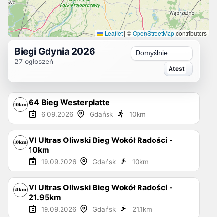
Leaflet
|
©
OpenStreetMap
contributors
Biegi Gdynia 2026
Sortuj
27
ogłoszeń
64 Bieg Westerplatte
6.09.2026
Gdańsk
10
km
VI Ultras Oliwski Bieg Wokół Radości -
10km
19.09.2026
Gdańsk
10
km
VI Ultras Oliwski Bieg Wokół Radości -
21.95km
19.09.2026
Gdańsk
21.1
km