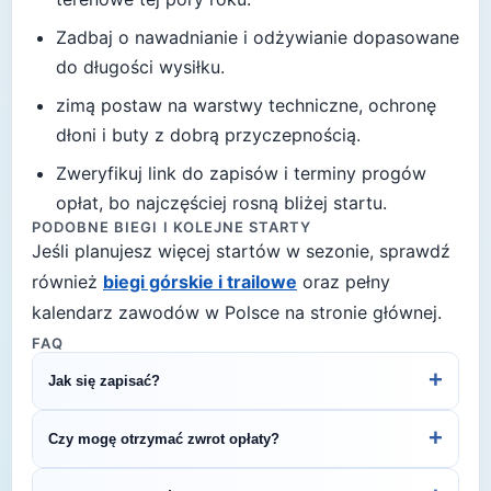
Zadbaj o nawadnianie i odżywianie dopasowane
do długości wysiłku.
zimą postaw na warstwy techniczne, ochronę
dłoni i buty z dobrą przyczepnością
.
Zweryfikuj link do zapisów i terminy progów
opłat, bo najczęściej rosną bliżej startu.
PODOBNE BIEGI I KOLEJNE STARTY
Jeśli planujesz więcej startów w sezonie, sprawdź
również
biegi górskie i trailowe
oraz pełny
kalendarz zawodów w Polsce na stronie głównej.
FAQ
+
Jak się zapisać?
Kliknij przycisk „Zapisz się na bieg" po prawej, by
+
Czy mogę otrzymać zwrot opłaty?
przejść do strony organizatora z formularzem
rejestracyjnym.
Zasady zwrotu ustala organizator – sprawdź