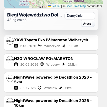
Leaflet
|
©
OpenStreetMap
contributors
Biegi Województwo Dolnośląskie 2026
Sortuj
43
ogłoszeń
XXVI Toyota Eko Półmaraton Wałbrzych
6.09.2026
Wałbrzych
21.1
km
H2O WROCŁAW PÓŁMARATON
20.09.2026
Wrocław
21.1
km
NightWave powered by Decathlon 2026 -
5km
3.10.2026
Wrocław
5
km
NightWave powered by Decathlon 2026 -
10km