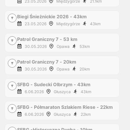
23.05.2026
Międzygórze
21.1
km
Biegi Śnieżnickie 2026 - 43km
23.05.2026
Międzygórze
43
km
Patrol Graniczny 7 - 53 km
30.05.2026
Opawa
53
km
Patrol Graniczny 7 - 20km
30.05.2026
Opawa
20
km
SFBG - Sudecki Olbrzym - 43km
6.06.2026
Głuszyca
43
km
SFBG - Półmaraton Szlakiem Riese - 22km
6.06.2026
Głuszyca
22
km
SFBG -Historyczna Dycha - 10km