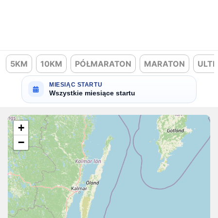
5KM
10KM
PÓŁMARATON
MARATON
ULT
MIESIĄC STARTU
Wszystkie miesiące startu
+
−