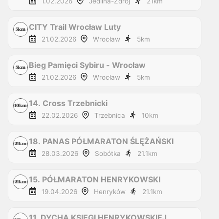
1.02.2026
Jedlina-Zdrój
21
km
CITY Trail Wrocław Luty
21.02.2026
Wrocław
5
km
Bieg Pamięci Sybiru - Wrocław
21.02.2026
Wrocław
5
km
14. Cross Trzebnicki
22.02.2026
Trzebnica
10
km
18. PANAS PÓŁMARATON ŚLĘŻAŃSKI
28.03.2026
Sobótka
21.1
km
15. PÓŁMARATON HENRYKOWSKI
19.04.2026
Henryków
21.1
km
11. DYCHA KSIĘGI HENRYKOWSKIEJ