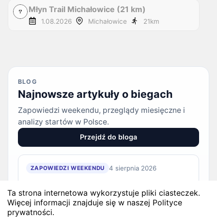
Młyn Trail Michałowice (21 km)
1.08.2026
Michałowice
21
km
BLOG
Najnowsze artykuły o biegach
Zapowiedzi weekendu, przeglądy miesięczne i
analizy startów w Polsce.
Przejdź do bloga
4 sierpnia 2026
ZAPOWIEDZI WEEKENDU
Biegi w weekend 8 sierpnia - 9
Ta strona internetowa wykorzystuje pliki ciasteczek.
sierpnia. Gdzie wystartować?
Więcej informacji znajduje się w naszej Polityce
prywatności.
Weekend 8 sierpnia - 9 sierpnia to 3