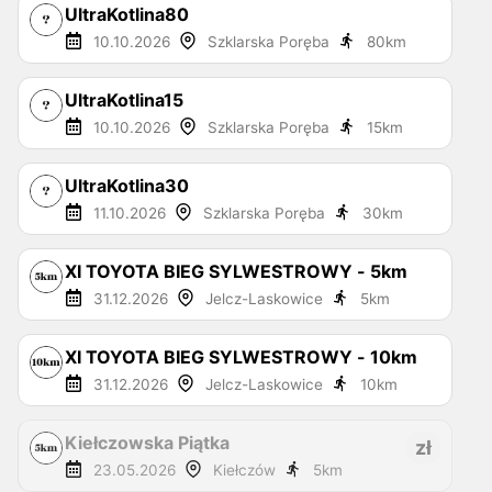
UltraKotlina80
10.10.2026
Szklarska Poręba
80
km
UltraKotlina15
10.10.2026
Szklarska Poręba
15
km
UltraKotlina30
11.10.2026
Szklarska Poręba
30
km
XI TOYOTA BIEG SYLWESTROWY - 5km
31.12.2026
Jelcz-Laskowice
5
km
XI TOYOTA BIEG SYLWESTROWY - 10km
31.12.2026
Jelcz-Laskowice
10
km
Kiełczowska Piątka
zł
23.05.2026
Kiełczów
5
km