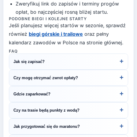
Zweryfikuj link do zapisów i terminy progów
opłat, bo najczęściej rosną bliżej startu.
PODOBNE BIEGI I KOLEJNE STARTY
Jeśli planujesz więcej startów w sezonie, sprawdź
również
biegi górskie i trailowe
oraz pełny
kalendarz zawodów w Polsce na stronie głównej.
FAQ
+
Jak się zapisać?
Kliknij przycisk „Zapisz się na bieg" po prawej, by
+
Czy mogę otrzymać zwrot opłaty?
przejść do strony organizatora z formularzem
rejestracyjnym.
Zasady zwrotu ustala organizator – sprawdź
+
Gdzie zaparkować?
regulamin biegu lub skontaktuj się z
organizatorem.
Zazwyczaj dostępne są parkingi w pobliżu startu
+
Czy na trasie będą punkty z wodą?
— szczegóły znajdziesz w opisie biegu lub na
stronie organizatora.
Większość biegów maratońskich oferuje punkty
+
Jak przygotować się do maratonu?
nawadniania na trasie. Dokładne informacje
znajdziesz w regulaminie zawodów.