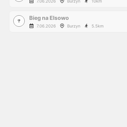
7.06.2026
Burzyn
10
km
Bieg na Elsowo
7.06.2026
Burzyn
5.5
km