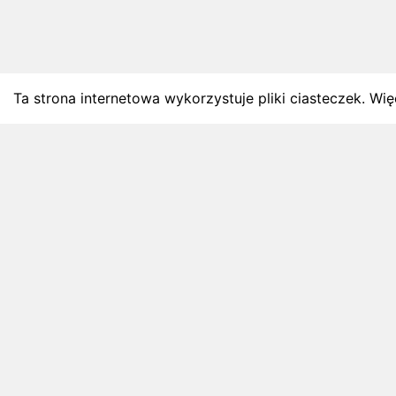
Ta strona internetowa wykorzystuje pliki ciasteczek. Więc
BLOG
Najnowsze artykuły o bie
Zapowiedzi weekendu, przeglądy miesięczne i analiz
4 sierpnia 2026
ZAPOWIEDZI WEEKENDU