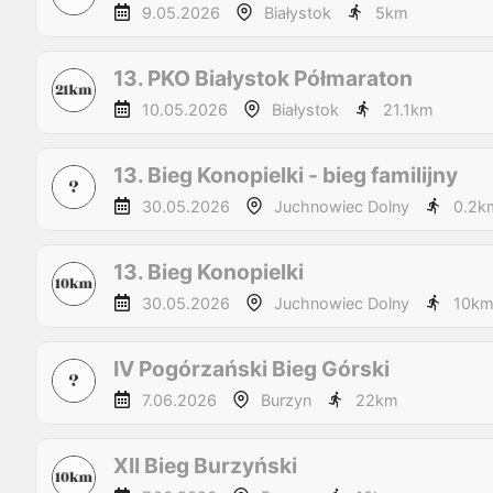
9.05.2026
Białystok
5
km
13. PKO Białystok Półmaraton
10.05.2026
Białystok
21.1
km
13. Bieg Konopielki - bieg familijny
30.05.2026
Juchnowiec Dolny
0.2
k
13. Bieg Konopielki
30.05.2026
Juchnowiec Dolny
10
k
IV Pogórzański Bieg Górski
7.06.2026
Burzyn
22
km
XII Bieg Burzyński