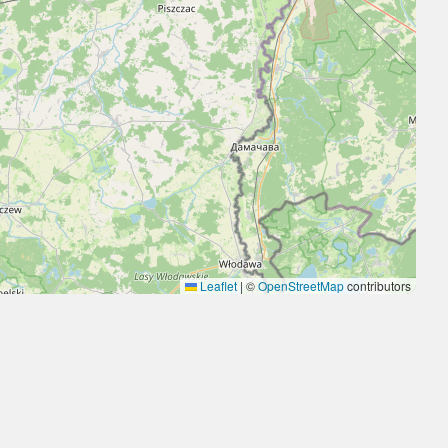
Leaflet
|
©
OpenStreetMap
contributors