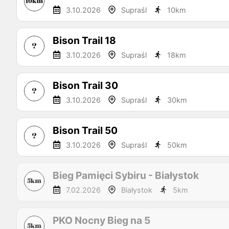
3.10.2026
Supraśl
10
km
Bison Trail 18
3.10.2026
Supraśl
18
km
Bison Trail 30
3.10.2026
Supraśl
30
km
Bison Trail 50
3.10.2026
Supraśl
50
km
Bieg Pamięci Sybiru - Białystok
7.02.2026
Białystok
5
km
PKO Nocny Bieg na 5