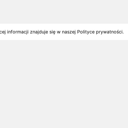
ej informacji znajduje się w naszej Polityce prywatności.
gach
y startów w Polsce.
1 sierpnia 2026
ZAPOWIEDZI MIESIĄCA