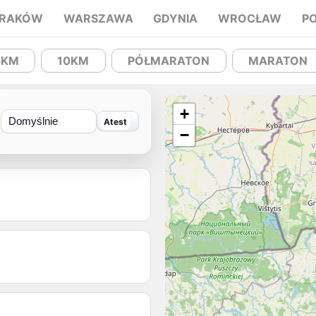
RAKÓW
WARSZAWA
GDYNIA
WROCŁAW
P
5KM
10KM
PÓŁMARATON
MARATON
+
Sortuj
−