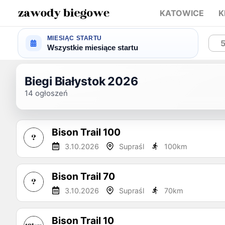
KATOWICE
K
MIESIĄC STARTU
Wszystkie miesiące startu
Biegi Białystok 2026
14
ogłoszeń
Bison Trail 100
3.10.2026
Supraśl
100
km
Bison Trail 70
3.10.2026
Supraśl
70
km
Bison Trail 10