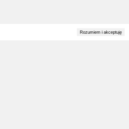
Rozumiem i akceptuję
Przejdź do bloga
28 lipca 2026
ZAPOWIEDZI WEEKENDU