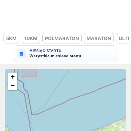
5KM
10KM
PÓŁMARATON
MARATON
ULT
MIESIĄC STARTU
Wszystkie miesiące startu
+
−