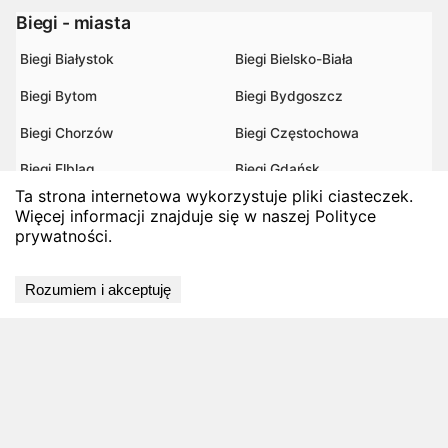
Biegi - miasta
Biegi Białystok
Biegi Bielsko-Biała
Biegi Bytom
Biegi Bydgoszcz
Biegi Chorzów
Biegi Częstochowa
Biegi Elbląg
Biegi Gdańsk
Ta strona internetowa wykorzystuje pliki ciasteczek.
Biegi Gdynia
Biegi Gliwice
Więcej informacji znajduje się w naszej Polityce
prywatności.
Biegi Gorzów Wielkopolski
Biegi Jedlina-Zdrój
Biegi Jelenia Góra
Biegi Katowice
Rozumiem i akceptuję
Biegi Kielce
Biegi Koszalin
Biegi Kraków
Biegi Legnica
Biegi Lublin
Biegi Łódź
Biegi Niegowa
Biegi Olsztyn