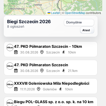
Leaflet
|
©
OpenStreetMap
contributors
Biegi Szczecin 2026
Sortuj
8
ogłoszeń
47. PKO Półmaraton Szczecin - 10km
30.08.2026
Szczecin
10
km
47. PKO Półmaraton Szczecin
30.08.2026
Szczecin
21.1
km
XXXVIII Goleniowska Mila Niepodległości
11.11.2026
Goleniów
10
km
Biegu POL-GLASS sp. z o.o. sp. k. na 10 km