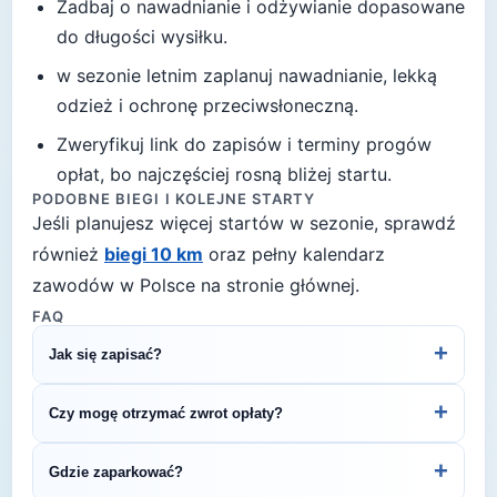
Zadbaj o nawadnianie i odżywianie dopasowane
do długości wysiłku.
w sezonie letnim zaplanuj nawadnianie, lekką
odzież i ochronę przeciwsłoneczną
.
Zweryfikuj link do zapisów i terminy progów
opłat, bo najczęściej rosną bliżej startu.
PODOBNE BIEGI I KOLEJNE STARTY
Jeśli planujesz więcej startów w sezonie, sprawdź
również
biegi 10 km
oraz pełny kalendarz
zawodów w Polsce na stronie głównej.
FAQ
+
Jak się zapisać?
Kliknij przycisk „Zapisz się na bieg" po prawej, by
+
Czy mogę otrzymać zwrot opłaty?
przejść do strony organizatora z formularzem
rejestracyjnym.
Zasady zwrotu ustala organizator – sprawdź
+
Gdzie zaparkować?
regulamin biegu lub skontaktuj się z