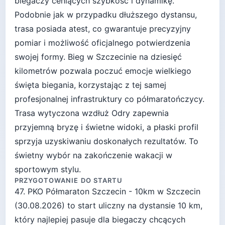
biegaczy ceniących szybkość i dynamikę.
Podobnie jak w przypadku dłuższego dystansu,
trasa posiada atest, co gwarantuje precyzyjny
pomiar i możliwość oficjalnego potwierdzenia
swojej formy. Bieg w Szczecinie na dziesięć
kilometrów pozwala poczuć emocje wielkiego
święta biegania, korzystając z tej samej
profesjonalnej infrastruktury co półmaratończycy.
Trasa wytyczona wzdłuż Odry zapewnia
przyjemną bryzę i świetne widoki, a płaski profil
sprzyja uzyskiwaniu doskonałych rezultatów. To
świetny wybór na zakończenie wakacji w
sportowym stylu.
PRZYGOTOWANIE DO STARTU
47. PKO Półmaraton Szczecin - 10km
w
Szczecin
(
30.08.2026
) to start
uliczny
na dystansie
10
km,
który najlepiej pasuje
dla biegaczy chcących