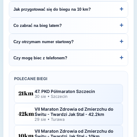
organizatorem.
Zazwyczaj dostępne są parkingi w pobliżu startu
+
Jak przygotować się do biegu na 10 km?
— szczegóły znajdziesz w opisie biegu lub na
stronie organizatora.
Regularny trening przez 4–6 tygodni pozwoli Ci
+
Co zabrać na bieg latem?
bezpiecznie przygotować się do startu. Zaplanuj
3–4 treningi tygodniowo i zadbaj o co najmniej
Latem (temperatury 18-25°C) warto postawić na
+
Czy otrzymam numer startowy?
jeden dzień regeneracji.
oddychającą odzież, czapkę z daszkiem lub
okulary przeciwsłoneczne oraz bidon. Nie
Tak — numer startowy otrzymasz zazwyczaj w
+
Czy mogę biec z telefonem?
zapomnij o kremie z filtrem UV.
dniu zawodów podczas odbioru pakietu lub
wcześniej, zgodnie z instrukcją organizatora.
Oczywiście! Możesz biec z telefonem, korzystając
z opaski na ramię, pasa biegowego lub kieszeni w
POLECANE BIEGI
odzieży sportowej.
47. PKO Półmaraton Szczecin
30 sie
•
Szczecin
VII Maraton Zdrowia od Zmierzchu do
Świtu - Twardzi Jak Stal - 42.2km
29 sie
•
Turawa
VII Maraton Zdrowia od Zmierzchu do
Świtu - Twardzi Jak Stal - 10km