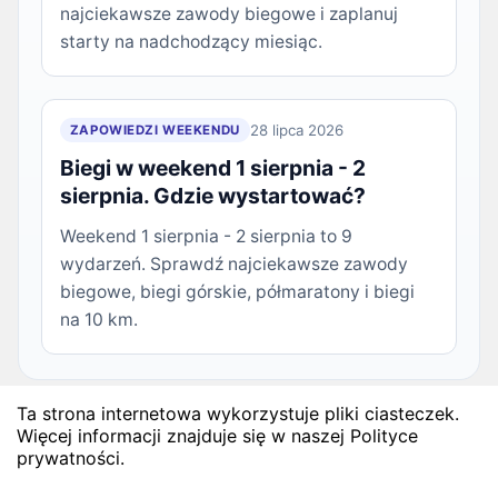
najciekawsze zawody biegowe i zaplanuj
starty na nadchodzący miesiąc.
28 lipca 2026
ZAPOWIEDZI WEEKENDU
Biegi w weekend 1 sierpnia - 2
sierpnia. Gdzie wystartować?
Weekend 1 sierpnia - 2 sierpnia to 9
wydarzeń. Sprawdź najciekawsze zawody
biegowe, biegi górskie, półmaratony i biegi
na 10 km.
Ta strona internetowa wykorzystuje pliki ciasteczek.
Biegi - miasta
Więcej informacji znajduje się w naszej Polityce
prywatności.
Biegi Białystok
Biegi Bielsko-Biała