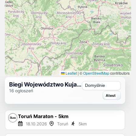
Leaflet
|
©
OpenStreetMap
contributors
Biegi Województwo Kujawsko-Pomorskie 2026
Sortuj
16
ogłoszeń
Toruń Maraton - 5km
18.10.2026
Toruń
5
km