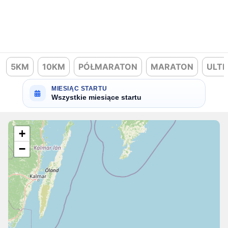
5KM
10KM
PÓŁMARATON
MARATON
ULT
MIESIĄC STARTU
Wszystkie miesiące startu
+
−