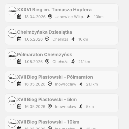
XXXVI Bieg im. Tomasza Hopfera
18.04.2026
Janowiec Wlkp.
10
km
Chełmżyńska Dziesiątka
1.05.2026
Chełmża
10
km
Półmaraton Chełmżyńsk
1.05.2026
Chełmża
21.1
km
XVII Bieg Piastowski – Półmaraton
16.05.2026
Inowrocław
21.1
km
XVII Bieg Piastowski – 5km
16.05.2026
Inowrocław
5
km
XVII Bieg Piastowski – 10km