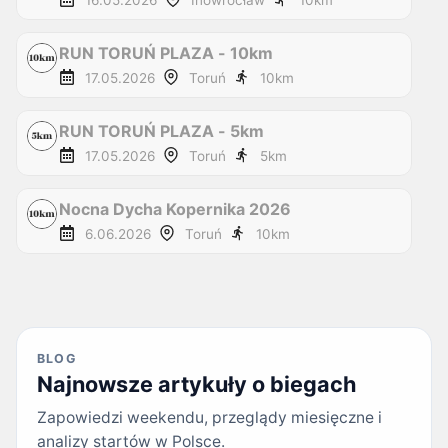
16.05.2026
Inowrocław
10
km
RUN TORUŃ PLAZA - 10km
17.05.2026
Toruń
10
km
RUN TORUŃ PLAZA - 5km
17.05.2026
Toruń
5
km
Nocna Dycha Kopernika 2026
6.06.2026
Toruń
10
km
BLOG
Najnowsze artykuły o biegach
Zapowiedzi weekendu, przeglądy miesięczne i
analizy startów w Polsce.