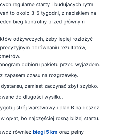
cych regularne starty i budujących rytm
wań to około
3-5 tygodni
, z naciskiem na
 jeden bieg kontrolny przed głównym
unktów odżywczych, żeby lepiej rozłożyć
a precyzyjnym porównaniu rezultatów,
lometrów.
monogram odbioru pakietu przed wyjazdem.
 z zapasem czasu na rozgrzewkę.
 dystansu, zamiast zaczynać zbyt szybko.
owane do długości wysiłku.
gotuj strój warstwowy i plan B na deszcz
.
 opłat, bo najczęściej rosną bliżej startu.
prawdź również
biegi 5 km
oraz pełny