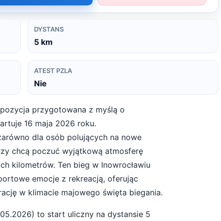
DYSTANS
5
km
ATEST PZLA
Nie
ropozycja przygotowana z myślą o
artuje 16 maja 2026 roku.
 zarówno dla osób polujących na nowe
tórzy chcą poczuć wyjątkową atmosferę
ch kilometrów. Ten bieg w Inowrocławiu
ortowe emocje z rekreacją, oferując
grację w klimacie majowego święta biegania.
.05.2026
) to start
uliczny
na dystansie
5