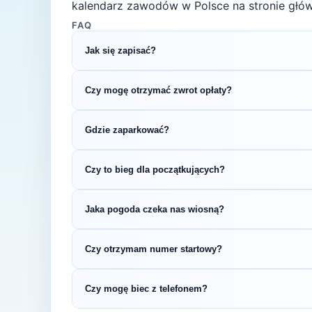
kalendarz zawodów w Polsce na stronie głów
FAQ
Jak się zapisać?
Kliknij przycisk „Zapisz się na bieg" po prawe
Czy mogę otrzymać zwrot opłaty?
rejestracyjnym.
Zasady zwrotu ustala organizator – sprawdź re
Gdzie zaparkować?
Zazwyczaj dostępne są parkingi w pobliżu star
Czy to bieg dla początkujących?
organizatora.
5 km to świetny dystans na pierwsze zawody b
Jaka pogoda czeka nas wiosną?
sprawdzić swoje możliwości bez wielotygodn
Wiosną (temperatury 8-15°C) przygotuj się n
Czy otrzymam numer startowy?
wybierz strój warstwowy.
Tak — numer startowy otrzymasz zazwyczaj w
Czy mogę biec z telefonem?
zgodnie z instrukcją organizatora.