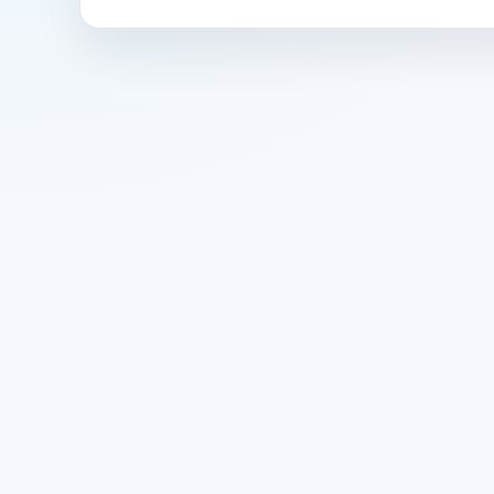
Oczywiście! Możesz biec z telefonem, korzyst
odzieży sportowej.