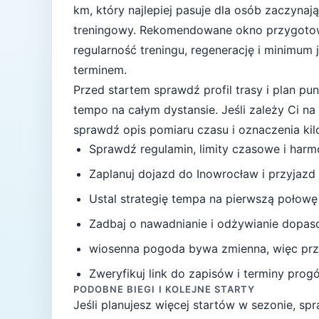
km, który najlepiej pasuje
dla osób zaczynają
treningowy
. Rekomendowane okno przygoto
regularność treningu, regenerację i minimum
terminem.
Przed startem sprawdź profil trasy i plan p
tempo na całym dystansie.
Jeśli zależy Ci n
sprawdź opis pomiaru czasu i oznaczenia ki
Sprawdź regulamin, limity czasowe i har
Zaplanuj dojazd do
Inowrocław
i przyjazd
Ustal strategię tempa na pierwszą połowę
Zadbaj o nawadnianie i odżywianie dopas
wiosenna pogoda bywa zmienna, więc przy
Zweryfikuj link do zapisów i terminy progów
PODOBNE BIEGI I KOLEJNE STARTY
Jeśli planujesz więcej startów w sezonie, s