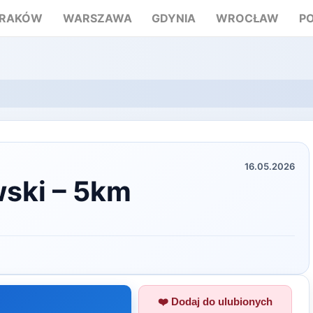
RAKÓW
WARSZAWA
GDYNIA
WROCŁAW
P
16.05.2026
wski – 5km
❤️ Dodaj do ulubionych