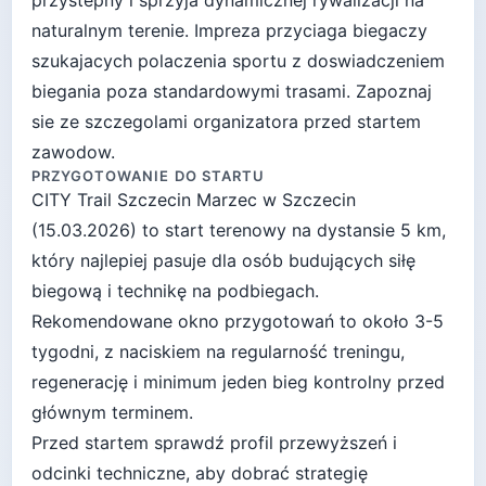
przystepny i sprzyja dynamicznej rywalizacji na
naturalnym terenie. Impreza przyciaga biegaczy
szukajacych polaczenia sportu z doswiadczeniem
biegania poza standardowymi trasami. Zapoznaj
sie ze szczegolami organizatora przed startem
zawodow.
PRZYGOTOWANIE DO STARTU
CITY Trail Szczecin Marzec
w
Szczecin
(
15.03.2026
) to start
terenowy
na dystansie
5
km,
który najlepiej pasuje
dla osób budujących siłę
biegową i technikę na podbiegach
.
Rekomendowane okno przygotowań to około
3-5
tygodni
, z naciskiem na regularność treningu,
regenerację i minimum jeden bieg kontrolny przed
głównym terminem.
Przed startem sprawdź profil przewyższeń i
odcinki techniczne, aby dobrać strategię