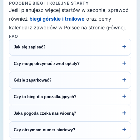
PODOBNE BIEGI I KOLEJNE STARTY
Jeśli planujesz więcej startów w sezonie, sprawdź
również
biegi górskie i trailowe
oraz pełny
kalendarz zawodów w Polsce na stronie głównej.
FAQ
+
Jak się zapisać?
Kliknij przycisk „Zapisz się na bieg" po prawej, by
+
Czy mogę otrzymać zwrot opłaty?
przejść do strony organizatora z formularzem
rejestracyjnym.
Zasady zwrotu ustala organizator – sprawdź
+
Gdzie zaparkować?
regulamin biegu lub skontaktuj się z
organizatorem.
Zazwyczaj dostępne są parkingi w pobliżu startu
+
Czy to bieg dla początkujących?
— szczegóły znajdziesz w opisie biegu lub na
stronie organizatora.
5 km to świetny dystans na pierwsze zawody
+
Jaka pogoda czeka nas wiosną?
biegowe. To krótki, satysfakcjonujący bieg, który
pozwala sprawdzić swoje możliwości bez
Wiosną (temperatury 8-15°C) przygotuj się na
+
Czy otrzymam numer startowy?
wielotygodniowych przygotowań.
zmienne warunki. Sprawdź prognozę tuż przed
startem i wybierz strój warstwowy.