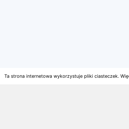
Ta strona internetowa wykorzystuje pliki ciasteczek. Więc
BLOG
Najnowsze artykuły o bie