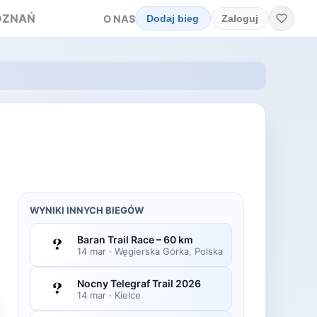
OZNAŃ
O NAS
Dodaj bieg
Zaloguj
WYNIKI INNYCH BIEGÓW
Baran Trail Race – 60 km
14 mar
·
Węgierska Górka, Polska
Nocny Telegraf Trail 2026
14 mar
·
Kielce