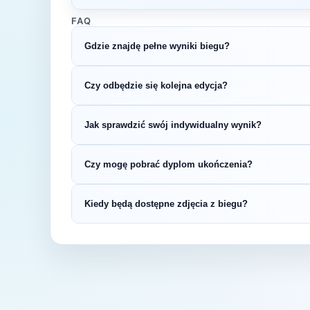
FAQ
Gdzie znajdę pełne wyniki biegu?
Wyniki publikuje organizator biegu na swojej s
Czy odbędzie się kolejna edycja?
LiveTracking, RunnerSpace czy MarathonSpor
Większość biegów organizowana jest cykliczni
Jak sprawdzić swój indywidualny wynik?
na bieżąco z datą kolejnej edycji CITY Trail S
Indywidualne wyniki można znaleźć na stronie
Czy mogę pobrać dyplom ukończenia?
startowym. Wyniki zawierają czas brutto i net
kategorii wiekowej.
Wiele wydarzeń biegowych udostępnia elektro
Kiedy będą dostępne zdjęcia z biegu?
opublikowaniu oficjalnych wyników.
Zdjęcia z biegu organizatorzy zazwyczaj publi
fanpage'u na Facebooku.