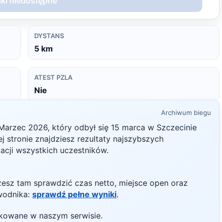
ki niedostępne
DYSTANS
5
km
ATEST PZLA
Nie
Archiwum biegu
 Marzec
2026
, który odbył się
15 marca
w
Szczecinie
ej stronie znajdziesz rezultaty najszybszych
kacji wszystkich uczestników.
żesz tam sprawdzić czas netto, miejsce open oraz
wodnika:
sprawdź pełne wyniki
.
likowane w naszym serwisie.