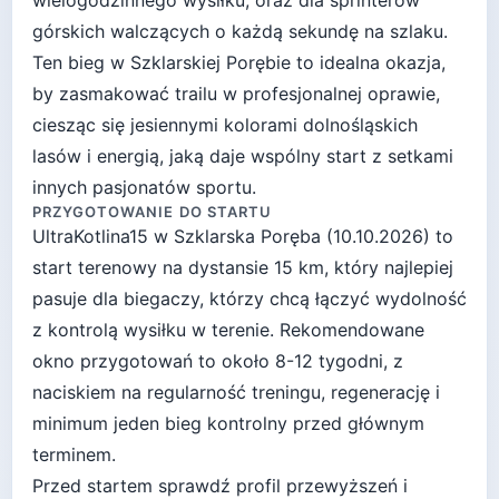
wielogodzinnego wysiłku, oraz dla sprinterów
górskich walczących o każdą sekundę na szlaku.
Ten bieg w Szklarskiej Porębie to idealna okazja,
by zasmakować trailu w profesjonalnej oprawie,
ciesząc się jesiennymi kolorami dolnośląskich
lasów i energią, jaką daje wspólny start z setkami
innych pasjonatów sportu.
PRZYGOTOWANIE DO STARTU
UltraKotlina15
w
Szklarska Poręba
(
10.10.2026
) to
start
terenowy
na dystansie
15
km, który najlepiej
pasuje
dla biegaczy, którzy chcą łączyć wydolność
z kontrolą wysiłku w terenie
. Rekomendowane
okno przygotowań to około
8-12 tygodni
, z
naciskiem na regularność treningu, regenerację i
minimum jeden bieg kontrolny przed głównym
terminem.
Przed startem sprawdź profil przewyższeń i