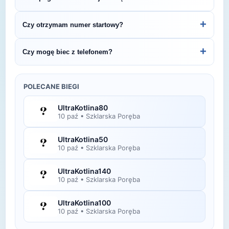
przygotowania. Dla początkujących zwykle wynosi
1:45–2:30, a dla bardziej doświadczonych
Jesienią (temperatury 10-18°C) przygotuj się na
+
Czy otrzymam numer startowy?
biegaczy 1:20–1:45.
zmienne warunki. Sprawdź prognozę tuż przed
startem i wybierz strój warstwowy.
Tak — numer startowy otrzymasz zazwyczaj w
+
Czy mogę biec z telefonem?
dniu zawodów podczas odbioru pakietu lub
wcześniej, zgodnie z instrukcją organizatora.
Oczywiście! Możesz biec z telefonem, korzystając
z opaski na ramię, pasa biegowego lub kieszeni w
POLECANE BIEGI
odzieży sportowej.
UltraKotlina80
10 paź
•
Szklarska Poręba
UltraKotlina50
10 paź
•
Szklarska Poręba
UltraKotlina140
10 paź
•
Szklarska Poręba
UltraKotlina100
10 paź
•
Szklarska Poręba