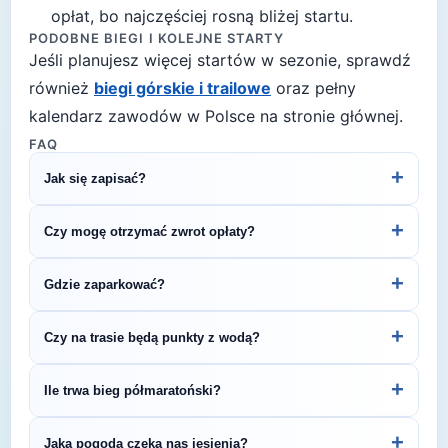
opłat, bo najczęściej rosną bliżej startu.
PODOBNE BIEGI I KOLEJNE STARTY
Jeśli planujesz więcej startów w sezonie, sprawdź
również
biegi górskie i trailowe
oraz pełny
kalendarz zawodów w Polsce na stronie głównej.
FAQ
+
Jak się zapisać?
Kliknij przycisk „Zapisz się na bieg" po prawej, by
+
Czy mogę otrzymać zwrot opłaty?
przejść do strony organizatora z formularzem
rejestracyjnym.
Zasady zwrotu ustala organizator – sprawdź
+
Gdzie zaparkować?
regulamin biegu lub skontaktuj się z
organizatorem.
Zazwyczaj dostępne są parkingi w pobliżu startu
+
Czy na trasie będą punkty z wodą?
— szczegóły znajdziesz w opisie biegu lub na
stronie organizatora.
Większość biegów półmaratońskich oferuje punkty
+
Ile trwa bieg półmaratoński?
nawadniania na trasie. Dokładne informacje
znajdziesz w regulaminie zawodów.
Czas ukończenia półmaratonu zależy od poziomu
+
Jaka pogoda czeka nas jesienią?