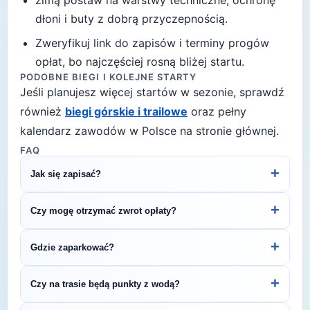
zimą postaw na warstwy techniczne, ochronę
dłoni i buty z dobrą przyczepnością
.
Zweryfikuj link do zapisów i terminy progów
opłat, bo najczęściej rosną bliżej startu.
PODOBNE BIEGI I KOLEJNE STARTY
Jeśli planujesz więcej startów w sezonie, sprawdź
również
biegi górskie i trailowe
oraz pełny
kalendarz zawodów w Polsce na stronie głównej.
FAQ
+
Jak się zapisać?
Kliknij przycisk „Zapisz się na bieg" po prawej, by
+
Czy mogę otrzymać zwrot opłaty?
przejść do strony organizatora z formularzem
rejestracyjnym.
Zasady zwrotu ustala organizator – sprawdź
+
Gdzie zaparkować?
regulamin biegu lub skontaktuj się z
organizatorem.
Zazwyczaj dostępne są parkingi w pobliżu startu
+
Czy na trasie będą punkty z wodą?
— szczegóły znajdziesz w opisie biegu lub na
stronie organizatora.
Większość biegów półmaratońskich oferuje punkty