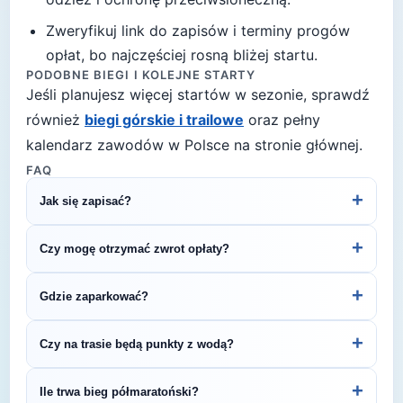
Zweryfikuj link do zapisów i terminy progów
opłat, bo najczęściej rosną bliżej startu.
PODOBNE BIEGI I KOLEJNE STARTY
Jeśli planujesz więcej startów w sezonie, sprawdź
również
biegi górskie i trailowe
oraz pełny
kalendarz zawodów w Polsce na stronie głównej.
FAQ
+
Jak się zapisać?
Kliknij przycisk „Zapisz się na bieg" po prawej, by
+
Czy mogę otrzymać zwrot opłaty?
przejść do strony organizatora z formularzem
rejestracyjnym.
Zasady zwrotu ustala organizator – sprawdź
+
Gdzie zaparkować?
regulamin biegu lub skontaktuj się z
organizatorem.
Zazwyczaj dostępne są parkingi w pobliżu startu
+
Czy na trasie będą punkty z wodą?
— szczegóły znajdziesz w opisie biegu lub na
stronie organizatora.
Większość biegów półmaratońskich oferuje punkty
+
Ile trwa bieg półmaratoński?
nawadniania na trasie. Dokładne informacje