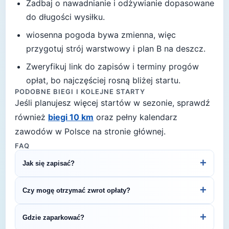
Zadbaj o nawadnianie i odżywianie dopasowane
do długości wysiłku.
wiosenna pogoda bywa zmienna, więc
przygotuj strój warstwowy i plan B na deszcz
.
Zweryfikuj link do zapisów i terminy progów
opłat, bo najczęściej rosną bliżej startu.
PODOBNE BIEGI I KOLEJNE STARTY
Jeśli planujesz więcej startów w sezonie, sprawdź
również
biegi 10 km
oraz pełny kalendarz
zawodów w Polsce na stronie głównej.
FAQ
+
Jak się zapisać?
Kliknij przycisk „Zapisz się na bieg" po prawej, by
+
Czy mogę otrzymać zwrot opłaty?
przejść do strony organizatora z formularzem
rejestracyjnym.
Zasady zwrotu ustala organizator – sprawdź
+
Gdzie zaparkować?
regulamin biegu lub skontaktuj się z