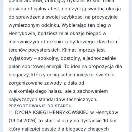
półmaratonowi, oferujący dystans 10 km. Trasa
posiada oficjalny atest, co czyni ją świetną okazją
do sprawdzenia swojej szybkości na precyzyjnie
wymierzonym odcinku. Wybierając ten bieg w
Henrykowie, będziesz miał okazję biegać w
malowniczym otoczeniu zabytkowego klasztoru i
terenów pocysterskich. Klimat imprezy jest
wyjątkowy – spokojny, dostojny, a jednocześnie
pełen sportowej energii. To idealna propozycja dla
biegaczy, którzy cenią sobie mniejsze, świetnie
zorganizowane zawody z dala od
wielkomiejskiego hałasu, ale z zachowaniem
najwyższych standardów technicznych.
PRZYGOTOWANIE DO STARTU
11. DYCHA KSIĘGI HENRYKOWSKIEJ
w
Henryków
(
19.04.2026
) to start
uliczny
na dystansie
10
km,
który najlepiej pasuje
dla biegaczy chcących