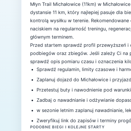
Młyn Trail Michałowice (11km)
w
Michałowice
dystansie
11
km, który najlepiej pasuje
dla bi
kontrolą wysiłku w terenie
. Rekomendowane 
naciskiem na regularność treningu, regenerac
głównym terminem.
Przed startem sprawdź profil przewyższeń i 
podbiegów oraz zbiegów.
Jeśli zależy Ci na
sprawdź opis pomiaru czasu i oznaczenia ki
Sprawdź regulamin, limity czasowe i har
Zaplanuj dojazd do
Michałowice
i przyjaz
Przetestuj buty i nawodnienie pod warunki
Zadbaj o nawadnianie i odżywianie dopas
w sezonie letnim zaplanuj nawadnianie, l
Zweryfikuj link do zapisów i terminy progów
PODOBNE BIEGI I KOLEJNE STARTY