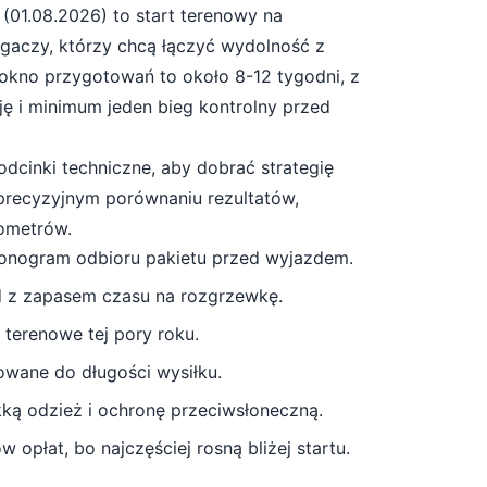
(
01.08.2026
) to start
terenowy
na
egaczy, którzy chcą łączyć wydolność z
okno przygotowań to około
8-12 tygodni
, z
ję i minimum jeden bieg kontrolny przed
odcinki techniczne, aby dobrać strategię
 precyzyjnym porównaniu rezultatów,
lometrów.
monogram odbioru pakietu przed wyjazdem.
d z zapasem czasu na rozgrzewkę.
 terenowe tej pory roku.
owane do długości wysiłku.
ekką odzież i ochronę przeciwsłoneczną
.
 opłat, bo najczęściej rosną bliżej startu.