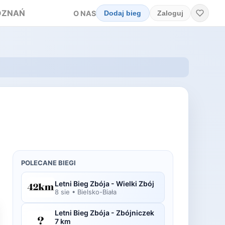
OZNAŃ
O NAS
Dodaj bieg
Zaloguj
POLECANE BIEGI
Letni Bieg Zbója - Wielki Zbój
8 sie
•
Bielsko-Biała
Letni Bieg Zbója - Zbójniczek
7 km