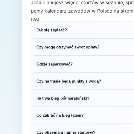
Jeśli planujesz więcej startów w sezonie, s
pełny kalendarz zawodów w Polsce na stroni
FAQ
Jak się zapisać?
Kliknij przycisk „Zapisz się na bieg" po prawe
Czy mogę otrzymać zwrot opłaty?
rejestracyjnym.
Zasady zwrotu ustala organizator – sprawdź re
Gdzie zaparkować?
Zazwyczaj dostępne są parkingi w pobliżu star
Czy na trasie będą punkty z wodą?
organizatora.
Większość biegów półmaratońskich oferuje pu
Ile trwa bieg półmaratoński?
w regulaminie zawodów.
Czas ukończenia półmaratonu zależy od pozio
Co zabrać na bieg latem?
2:30, a dla bardziej doświadczonych biegaczy 
Latem (temperatury 18-25°C) warto postawić 
Czy otrzymam numer startowy?