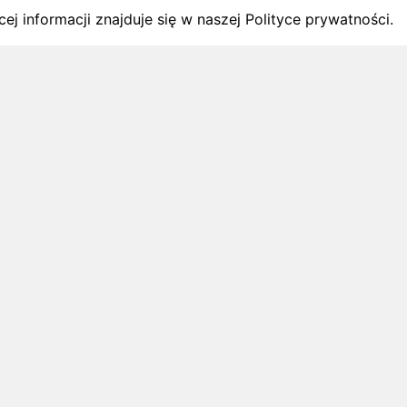
ej informacji znajduje się w naszej Polityce prywatności.
gach
y startów w Polsce.
1 sierpnia 2026
ZAPOWIEDZI MIESIĄCA
Biegi w wrześniu 2026 – kalendarz
zawodów biegowych
Biegi w wrześniu 2026: sprawdź najciekawsze
zawody biegowe i zaplanuj starty na
nadchodzący miesiąc.