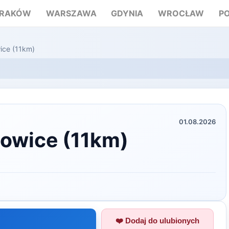
RAKÓW
WARSZAWA
GDYNIA
WROCŁAW
P
wice (11km)
01.08.2026
łowice (11km)
❤️ Dodaj do ulubionych