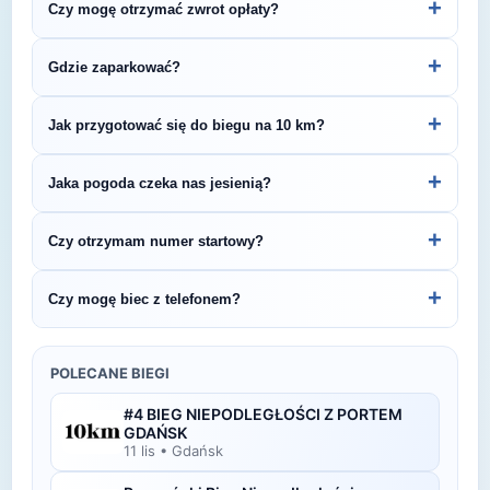
+
Czy mogę otrzymać zwrot opłaty?
przejść do strony organizatora z formularzem
rejestracyjnym.
Zasady zwrotu ustala organizator – sprawdź
+
Gdzie zaparkować?
regulamin biegu lub skontaktuj się z
organizatorem.
Zazwyczaj dostępne są parkingi w pobliżu startu
+
Jak przygotować się do biegu na 10 km?
— szczegóły znajdziesz w opisie biegu lub na
stronie organizatora.
Regularny trening przez 4–6 tygodni pozwoli Ci
+
Jaka pogoda czeka nas jesienią?
bezpiecznie przygotować się do startu. Zaplanuj
3–4 treningi tygodniowo i zadbaj o co najmniej
Jesienią (temperatury 10-18°C) przygotuj się na
+
Czy otrzymam numer startowy?
jeden dzień regeneracji.
zmienne warunki. Sprawdź prognozę tuż przed
startem i wybierz strój warstwowy.
Tak — numer startowy otrzymasz zazwyczaj w
+
Czy mogę biec z telefonem?
dniu zawodów podczas odbioru pakietu lub
wcześniej, zgodnie z instrukcją organizatora.
Oczywiście! Możesz biec z telefonem, korzystając
z opaski na ramię, pasa biegowego lub kieszeni w
POLECANE BIEGI
odzieży sportowej.
#4 BIEG NIEPODLEGŁOŚCI Z PORTEM
GDAŃSK
11 lis
•
Gdańsk