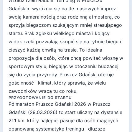
wzdłuż rzeki Raduni. Ten bieg w Pruszczu
Gdańskim wyróżnia się na tle masowych imprez
swoją kameralnością oraz rodzinną atmosferą, co
sprzyja biegaczom szukającym mniej stresującego
startu. Brak zgiełku wielkiego miasta i kojący
widok rzeki pozwalają skupić się na rytmie biegu i
cieszyć każdą chwilą na trasie. To idealna
propozycja dla osób, które chcą powitać wiosnę w
sportowym stylu, biegając w otoczeniu budzącej
się do życia przyrody. Pruszcz Gdański oferuje
gościnność i klimat, który sprawia, że wielu
zawodników wraca tu co roku.
PRZYGOTOWANIE DO STARTU
Półmaraton Pruszcz Gdański 2026
w
Pruszcz
Gdański
(
29.03.2026
) to start
uliczny
na dystansie
21.1
km, który najlepiej pasuje
dla osób mających
opanowaną systematykę treningu i dłuższe