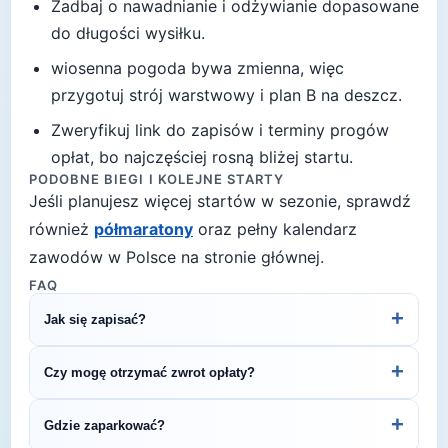
Zadbaj o nawadnianie i odżywianie dopasowane
do długości wysiłku.
wiosenna pogoda bywa zmienna, więc
przygotuj strój warstwowy i plan B na deszcz
.
Zweryfikuj link do zapisów i terminy progów
opłat, bo najczęściej rosną bliżej startu.
PODOBNE BIEGI I KOLEJNE STARTY
Jeśli planujesz więcej startów w sezonie, sprawdź
również
półmaratony
oraz pełny kalendarz
zawodów w Polsce na stronie głównej.
FAQ
+
Jak się zapisać?
Kliknij przycisk „Zapisz się na bieg" po prawej, by
+
Czy mogę otrzymać zwrot opłaty?
przejść do strony organizatora z formularzem
rejestracyjnym.
Zasady zwrotu ustala organizator – sprawdź
+
Gdzie zaparkować?
regulamin biegu lub skontaktuj się z