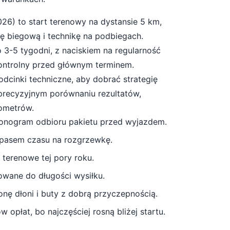
026
) to start
terenowy
na dystansie
5
km,
łę biegową i technikę na podbiegach
.
o
3-5 tygodni
, z naciskiem na regularność
kontrolny przed głównym terminem.
odcinki techniczne, aby dobrać strategię
 precyzyjnym porównaniu rezultatów,
lometrów.
monogram odbioru pakietu przed wyjazdem.
apasem czasu na rozgrzewkę.
 terenowe tej pory roku.
owane do długości wysiłku.
nę dłoni i buty z dobrą przyczepnością
.
 opłat, bo najczęściej rosną bliżej startu.