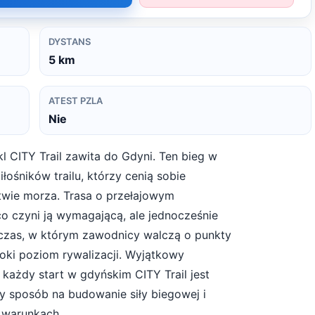
DYSTANS
5
km
ATEST PZLA
Nie
l CITY Trail zawita do Gdyni. Ten bieg w
łośników trailu, którzy cenią sobie
ztwie morza. Trasa o przełajowym
 co czyni ją wymagającą, ale jednocześnie
 czas, w którym zawodnicy walczą o punkty
soki poziom rywalizacji. Wyjątkowy
 każdy start w gdyńskim CITY Trail jest
y sposób na budowanie siły biegowej i
 warunkach.