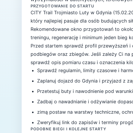
PRZYGOTOWANIE DO STARTU
CITY Trail Trojmiasto Luty
w
Gdynia
(
15.02.2
który najlepiej pasuje
dla osób budujących si
Rekomendowane okno przygotowań to okoł
treningu, regenerację i minimum jeden bieg 
Przed startem sprawdź profil przewyższeń i 
podbiegów oraz zbiegów.
Jeśli zależy Ci na
sprawdź opis pomiaru czasu i oznaczenia ki
Sprawdź regulamin, limity czasowe i har
Zaplanuj dojazd do
Gdynia
i przyjazd z z
Przetestuj buty i nawodnienie pod warunki
Zadbaj o nawadnianie i odżywianie dopas
zimą postaw na warstwy techniczne, ochro
Zweryfikuj link do zapisów i terminy progów
PODOBNE BIEGI I KOLEJNE STARTY