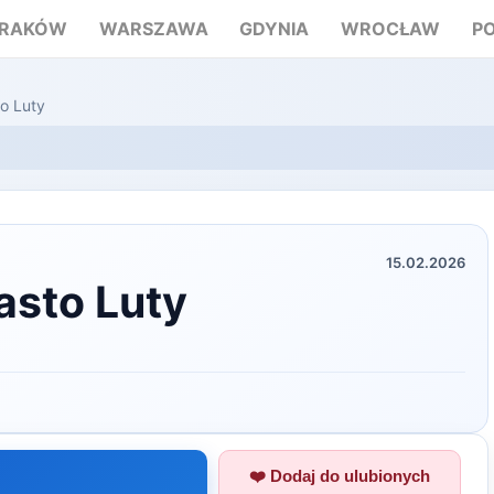
RAKÓW
WARSZAWA
GDYNIA
WROCŁAW
P
to Luty
15.02.2026
asto Luty
❤️ Dodaj do ulubionych