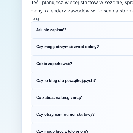
Jeśli planujesz więcej startów w sezonie, s
pełny kalendarz zawodów w Polsce na stroni
FAQ
Jak się zapisać?
Kliknij przycisk „Zapisz się na bieg" po prawe
Czy mogę otrzymać zwrot opłaty?
rejestracyjnym.
Zasady zwrotu ustala organizator – sprawdź re
Gdzie zaparkować?
Zazwyczaj dostępne są parkingi w pobliżu star
Czy to bieg dla początkujących?
organizatora.
5 km to świetny dystans na pierwsze zawody b
Co zabrać na bieg zimą?
sprawdzić swoje możliwości bez wielotygodn
Zimą (temperatury 0-8°C) zalecamy ubiór wars
Czy otrzymam numer startowy?
przyczepnością. Nie ma złej pogody — jest tyl
Tak — numer startowy otrzymasz zazwyczaj w
Czy mogę biec z telefonem?