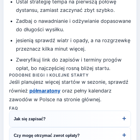
Ustal strategię tempa na pierwszą połowę
dystansu, zamiast zaczynać zbyt szybko.
Zadbaj o nawadnianie i odżywianie dopasowane
do długości wysiłku.
jesienią sprawdź wiatr i opady, a na rozgrzewkę
przeznacz kilka minut więcej
.
Zweryfikuj link do zapisów i terminy progów
opłat, bo najczęściej rosną bliżej startu.
PODOBNE BIEGI I KOLEJNE STARTY
Jeśli planujesz więcej startów w sezonie, sprawdź
również
półmaratony
oraz pełny kalendarz
zawodów w Polsce na stronie głównej.
FAQ
+
Jak się zapisać?
Kliknij przycisk „Zapisz się na bieg" po prawej, by
+
Czy mogę otrzymać zwrot opłaty?
przejść do strony organizatora z formularzem