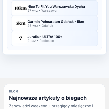
Nice To Fit You Warszawska Dycha
27 wrz
•
Warszawa
Garmin Półmaraton Gdańsk - 5km
26 wrz
•
Gdańsk
JuraRun ULTRA 100+
2 paź
•
Podlesice
BLOG
Najnowsze artykuły o biegach
Zapowiedzi weekendu, przeglądy miesięczne i