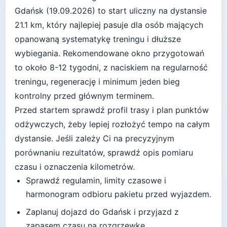
Gdańsk
(
19.09.2026
) to start
uliczny
na dystansie
21.1
km, który najlepiej pasuje
dla osób mających
opanowaną systematykę treningu i dłuższe
wybiegania
. Rekomendowane okno przygotowań
to około
8-12 tygodni
, z naciskiem na regularność
treningu, regenerację i minimum jeden bieg
kontrolny przed głównym terminem.
Przed startem sprawdź profil trasy i plan punktów
odżywczych, żeby lepiej rozłożyć tempo na całym
dystansie.
Jeśli zależy Ci na precyzyjnym
porównaniu rezultatów, sprawdź opis pomiaru
czasu i oznaczenia kilometrów.
Sprawdź regulamin, limity czasowe i
harmonogram odbioru pakietu przed wyjazdem.
Zaplanuj dojazd do
Gdańsk
i przyjazd z
zapasem czasu na rozgrzewkę.