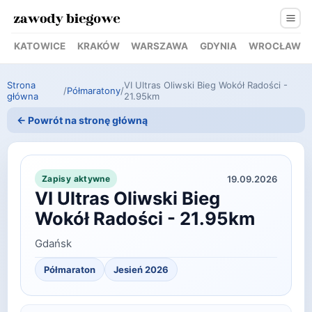
KATOWICE
KRAKÓW
WARSZAWA
GDYNIA
WROCŁAW
Strona
VI Ultras Oliwski Bieg Wokół Radości -
/
Półmaratony
/
główna
21.95km
← Powrót na stronę główną
19.09.2026
Zapisy aktywne
VI Ultras Oliwski Bieg
Wokół Radości - 21.95km
Gdańsk
Półmaraton
Jesień 2026