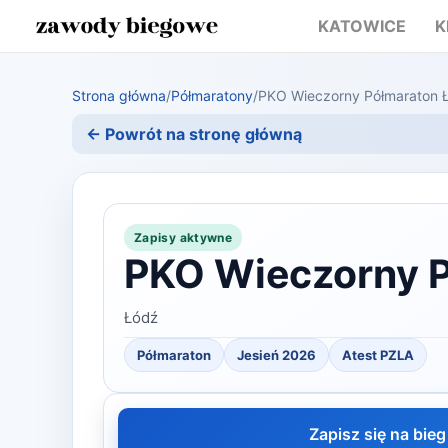
KATOWICE
K
Strona główna
/
Półmaratony
/
PKO Wieczorny Półmaraton 
← Powrót na stronę główną
Zapisy aktywne
PKO Wieczorny 
Łódź
Półmaraton
Jesień 2026
Atest PZLA
Zapisz się na bieg