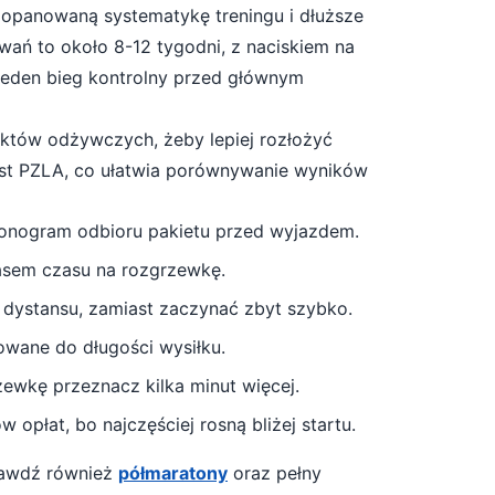
 opanowaną systematykę treningu i dłuższe
wań to około
8-12 tygodni
, z naciskiem na
 jeden bieg kontrolny przed głównym
unktów odżywczych, żeby lepiej rozłożyć
est PZLA, co ułatwia porównywanie wyników
monogram odbioru pakietu przed wyjazdem.
asem czasu na rozgrzewkę.
 dystansu, zamiast zaczynać zbyt szybko.
owane do długości wysiłku.
rzewkę przeznacz kilka minut więcej
.
 opłat, bo najczęściej rosną bliżej startu.
prawdź również
półmaratony
oraz pełny