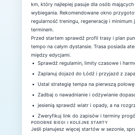
km, który najlepiej pasuje
dla osób mających
wybiegania
. Rekomendowane okno przygoto
regularność treningu, regenerację i minimum
terminem.
Przed startem sprawdź profil trasy i plan p
tempo na całym dystansie.
Trasa posiada at
między edycjami.
Sprawdź regulamin, limity czasowe i har
Zaplanuj dojazd do
Łódź
i przyjazd z zap
Ustal strategię tempa na pierwszą połowę
Zadbaj o nawadnianie i odżywianie dopas
jesienią sprawdź wiatr i opady, a na rozg
Zweryfikuj link do zapisów i terminy progów
PODOBNE BIEGI I KOLEJNE STARTY
Jeśli planujesz więcej startów w sezonie, s