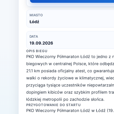
MIASTO
Łódź
DATA
19.09.2026
OPIS BIEGU
PKO Wieczorny Półmaraton Łódź to jedno z 
biegowych w centralnej Polsce, które odbędzi
21.1 km posiada oficjalny atest, co gwarantuj
walki o rekordy życiowe w klimatycznej, wiec
przyciąga tysiące uczestników niepowtarzaln
dopingiem kibiców oraz szybkim profilem tr
łódzkiej metropolii po zachodzie słońca.
PRZYGOTOWANIE DO STARTU
PKO Wieczorny Półmaraton Łódź
w
Łódź
(
19