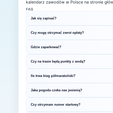
kalendarz zawodów w Polsce na stronie głów
FAQ
Jak się zapisać?
Kliknij przycisk „Zapisz się na bieg" po prawe
Czy mogę otrzymać zwrot opłaty?
rejestracyjnym.
Zasady zwrotu ustala organizator – sprawdź re
Gdzie zaparkować?
Zazwyczaj dostępne są parkingi w pobliżu star
Czy na trasie będą punkty z wodą?
organizatora.
Większość biegów półmaratońskich oferuje pu
Ile trwa bieg półmaratoński?
w regulaminie zawodów.
Czas ukończenia półmaratonu zależy od pozio
Jaka pogoda czeka nas jesienią?
2:30, a dla bardziej doświadczonych biegaczy 
Jesienią (temperatury 10-18°C) przygotuj się
Czy otrzymam numer startowy?
wybierz strój warstwowy.