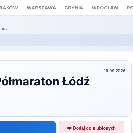
RAKÓW
WARSZAWA
GDYNIA
WROCŁAW
P
Łódź
19.09.2026
Półmaraton Łódź
❤️ Dodaj do ulubionych