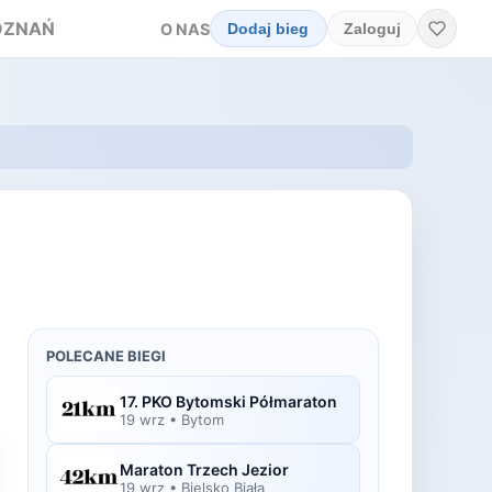
OZNAŃ
O NAS
Dodaj bieg
Zaloguj
POLECANE BIEGI
17. PKO Bytomski Półmaraton
19 wrz
•
Bytom
Maraton Trzech Jezior
19 wrz
•
Bielsko Biała