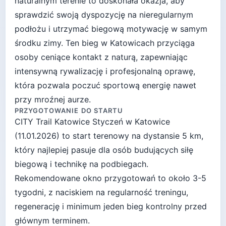
naturalnym terenie to doskonała okazja, aby
sprawdzić swoją dyspozycję na nieregularnym
podłożu i utrzymać biegową motywację w samym
środku zimy. Ten bieg w Katowicach przyciąga
osoby ceniące kontakt z naturą, zapewniając
intensywną rywalizację i profesjonalną oprawę,
która pozwala poczuć sportową energię nawet
przy mroźnej aurze.
PRZYGOTOWANIE DO STARTU
CITY Trail Katowice Styczeń
w
Katowice
(
11.01.2026
) to start
terenowy
na dystansie
5
km,
który najlepiej pasuje
dla osób budujących siłę
biegową i technikę na podbiegach
.
Rekomendowane okno przygotowań to około
3-5
tygodni
, z naciskiem na regularność treningu,
regenerację i minimum jeden bieg kontrolny przed
głównym terminem.