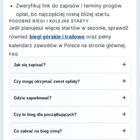
Zweryfikuj link do zapisów i terminy progów
opłat, bo najczęściej rosną bliżej startu.
PODOBNE BIEGI I KOLEJNE STARTY
Jeśli planujesz więcej startów w sezonie, sprawdź
również
biegi górskie i trailowe
oraz pełny
kalendarz zawodów w Polsce na stronie głównej.
FAQ
+
Jak się zapisać?
Kliknij przycisk „Zapisz się na bieg" po prawej, by
+
Czy mogę otrzymać zwrot opłaty?
przejść do strony organizatora z formularzem
rejestracyjnym.
Zasady zwrotu ustala organizator – sprawdź
+
Gdzie zaparkować?
regulamin biegu lub skontaktuj się z
organizatorem.
Zazwyczaj dostępne są parkingi w pobliżu startu
+
Czy to bieg dla początkujących?
— szczegóły znajdziesz w opisie biegu lub na
stronie organizatora.
5 km to świetny dystans na pierwsze zawody
+
Co zabrać na bieg zimą?
biegowe. To krótki, satysfakcjonujący bieg, który