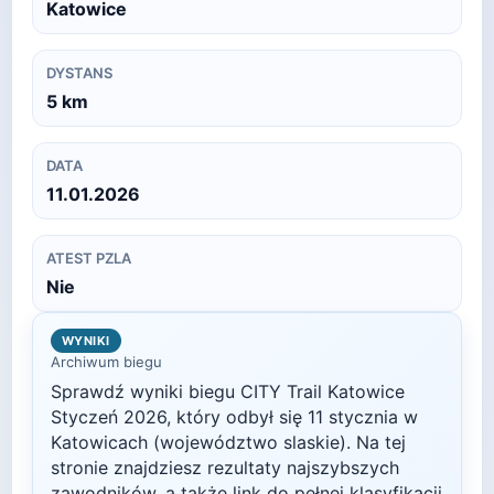
Katowice
DYSTANS
5
km
DATA
11.01.2026
ATEST PZLA
Nie
WYNIKI
Archiwum biegu
Sprawdź wyniki biegu
CITY Trail Katowice
Styczeń
2026
, który odbył się
11 stycznia
w
Katowicach
(województwo slaskie)
. Na tej
stronie znajdziesz rezultaty najszybszych
zawodników, a także link do pełnej klasyfikacji