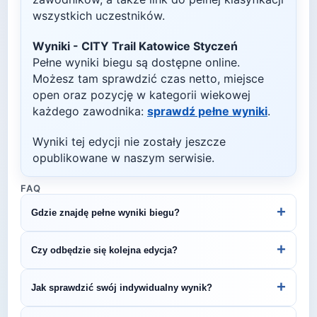
wszystkich uczestników.
Wyniki -
CITY Trail Katowice Styczeń
Pełne wyniki biegu są dostępne online.
Możesz tam sprawdzić czas netto, miejsce
open oraz pozycję w kategorii wiekowej
każdego zawodnika:
sprawdź pełne wyniki
.
Wyniki tej edycji nie zostały jeszcze
opublikowane w naszym serwisie.
FAQ
+
Gdzie znajdę pełne wyniki biegu?
Wyniki publikuje organizator biegu na swojej
+
Czy odbędzie się kolejna edycja?
stronie internetowej lub na platformach takich jak
LiveTracking, RunnerSpace czy MarathonSport.
Większość biegów organizowana jest cyklicznie.
+
Jak sprawdzić swój indywidualny wynik?
Śledź stronę organizatora lub ZawodyBiegowe.pl,
by być na bieżąco z datą kolejnej edycji CITY Trail
Indywidualne wyniki można znaleźć na stronie