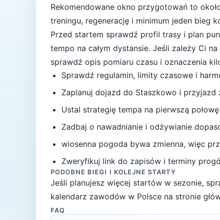
Rekomendowane okno przygotowań to okoł
treningu, regenerację i minimum jeden bieg 
Przed startem sprawdź profil trasy i plan p
tempo na całym dystansie.
Jeśli zależy Ci n
sprawdź opis pomiaru czasu i oznaczenia ki
Sprawdź regulamin, limity czasowe i har
Zaplanuj dojazd do
Staszkowo
i przyjazd
Ustal strategię tempa na pierwszą połowę
Zadbaj o nawadnianie i odżywianie dopas
wiosenna pogoda bywa zmienna, więc przy
Zweryfikuj link do zapisów i terminy progów
PODOBNE BIEGI I KOLEJNE STARTY
Jeśli planujesz więcej startów w sezonie, s
kalendarz zawodów w Polsce na stronie głów
FAQ