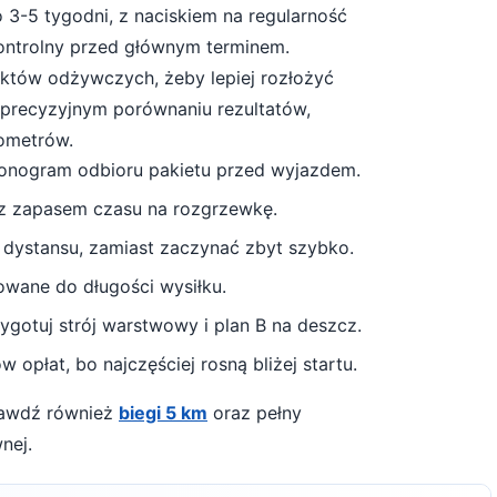
o
3-5 tygodni
, z naciskiem na regularność
kontrolny przed głównym terminem.
unktów odżywczych, żeby lepiej rozłożyć
a precyzyjnym porównaniu rezultatów,
lometrów.
monogram odbioru pakietu przed wyjazdem.
 z zapasem czasu na rozgrzewkę.
 dystansu, zamiast zaczynać zbyt szybko.
owane do długości wysiłku.
gotuj strój warstwowy i plan B na deszcz
.
 opłat, bo najczęściej rosną bliżej startu.
prawdź również
biegi 5 km
oraz pełny
nej.