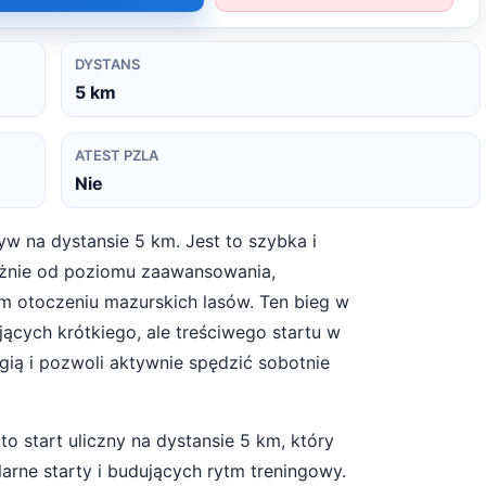
DYSTANS
5
km
ATEST PZLA
Nie
yw na dystansie 5 km. Jest to szybka i
eżnie od poziomu zaawansowania,
m otoczeniu mazurskich lasów. Ten bieg w
ących krótkiego, ale treściwego startu w
gią i pozwoli aktywnie spędzić sobotnie
 to start
uliczny
na dystansie
5
km, który
arne starty i budujących rytm treningowy
.