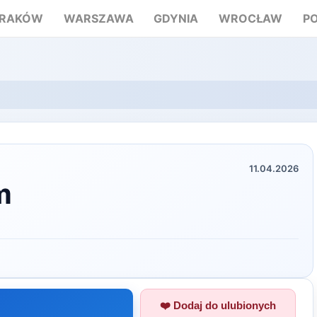
RAKÓW
WARSZAWA
GDYNIA
WROCŁAW
P
11.04.2026
m
❤️ Dodaj do ulubionych