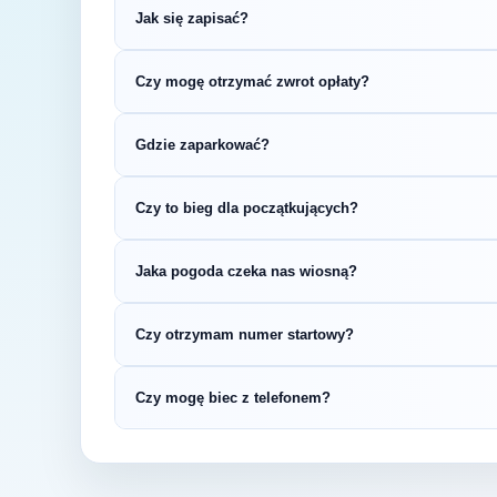
Jak się zapisać?
Kliknij przycisk „Zapisz się na bieg" po prawe
Czy mogę otrzymać zwrot opłaty?
rejestracyjnym.
Zasady zwrotu ustala organizator – sprawdź re
Gdzie zaparkować?
Zazwyczaj dostępne są parkingi w pobliżu star
Czy to bieg dla początkujących?
organizatora.
5 km to świetny dystans na pierwsze zawody b
Jaka pogoda czeka nas wiosną?
sprawdzić swoje możliwości bez wielotygodn
Wiosną (temperatury 8-15°C) przygotuj się n
Czy otrzymam numer startowy?
wybierz strój warstwowy.
Tak — numer startowy otrzymasz zazwyczaj w
Czy mogę biec z telefonem?
zgodnie z instrukcją organizatora.
Oczywiście! Możesz biec z telefonem, korzyst
odzieży sportowej.