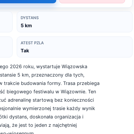
DYSTANS
5
km
ATEST PZLA
Tak
ego 2026 roku, wystartuje Wiązowska
ystansie 5 km, przeznaczony dla tych,
 w trakcie budowania formy. Trasa przebiega
zęść biegowego festiwalu w Wiązownie. Ten
zuć adrenalinę startową bez konieczności
sjonalnie wymierzonej trasie każdy wynik
ótki dystans, doskonała organizacja i
ją, że jest to jeden z najchętniej
owo-wiosennym.