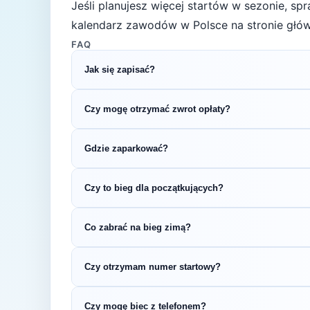
Jeśli planujesz więcej startów w sezonie, s
kalendarz zawodów w Polsce na stronie głów
FAQ
Jak się zapisać?
Kliknij przycisk „Zapisz się na bieg" po prawe
Czy mogę otrzymać zwrot opłaty?
rejestracyjnym.
Zasady zwrotu ustala organizator – sprawdź re
Gdzie zaparkować?
Zazwyczaj dostępne są parkingi w pobliżu star
Czy to bieg dla początkujących?
organizatora.
5 km to świetny dystans na pierwsze zawody b
Co zabrać na bieg zimą?
sprawdzić swoje możliwości bez wielotygodn
Zimą (temperatury 0-8°C) zalecamy ubiór wars
Czy otrzymam numer startowy?
przyczepnością. Nie ma złej pogody — jest tyl
Tak — numer startowy otrzymasz zazwyczaj w
Czy mogę biec z telefonem?