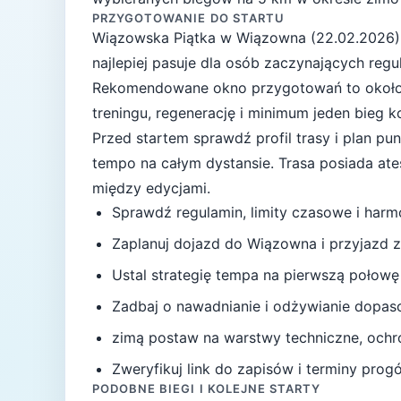
PRZYGOTOWANIE DO STARTU
Wiązowska Piątka
w
Wiązowna
(
22.02.2026
najlepiej pasuje
dla osób zaczynających regul
Rekomendowane okno przygotowań to okoł
treningu, regenerację i minimum jeden bieg 
Przed startem sprawdź profil trasy i plan p
tempo na całym dystansie.
Trasa posiada at
między edycjami.
Sprawdź regulamin, limity czasowe i har
Zaplanuj dojazd do
Wiązowna
i przyjazd 
Ustal strategię tempa na pierwszą połowę
Zadbaj o nawadnianie i odżywianie dopas
zimą postaw na warstwy techniczne, ochro
Zweryfikuj link do zapisów i terminy progów
PODOBNE BIEGI I KOLEJNE STARTY