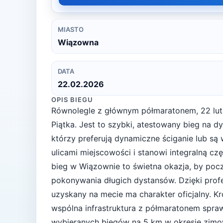
MIASTO
Wiązowna
DATA
22.02.2026
OPIS BIEGU
Równolegle z głównym półmaratonem, 22 lut
Piątka. Jest to szybki, atestowany bieg na d
którzy preferują dynamiczne ściganie lub są
ulicami miejscowości i stanowi integralną c
bieg w Wiązownie to świetna okazja, by poc
pokonywania długich dystansów. Dzięki profe
uzyskany na mecie ma charakter oficjalny. Kr
wspólna infrastruktura z półmaratonem sprawia
wybieranych biegów na 5 km w okresie zim