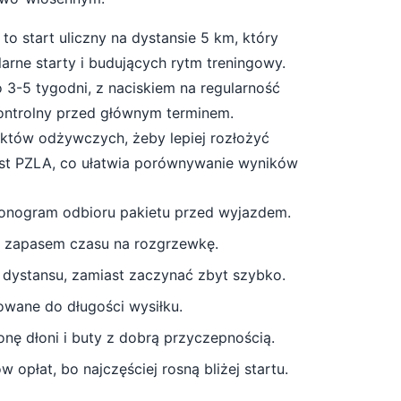
) to start
uliczny
na dystansie
5
km, który
arne starty i budujących rytm treningowy
.
o
3-5 tygodni
, z naciskiem na regularność
kontrolny przed głównym terminem.
unktów odżywczych, żeby lepiej rozłożyć
est PZLA, co ułatwia porównywanie wyników
monogram odbioru pakietu przed wyjazdem.
z zapasem czasu na rozgrzewkę.
 dystansu, zamiast zaczynać zbyt szybko.
owane do długości wysiłku.
nę dłoni i buty z dobrą przyczepnością
.
 opłat, bo najczęściej rosną bliżej startu.