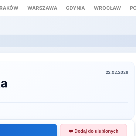
RAKÓW
WARSZAWA
GDYNIA
WROCŁAW
P
22.02.2026
ka
❤️ Dodaj do ulubionych