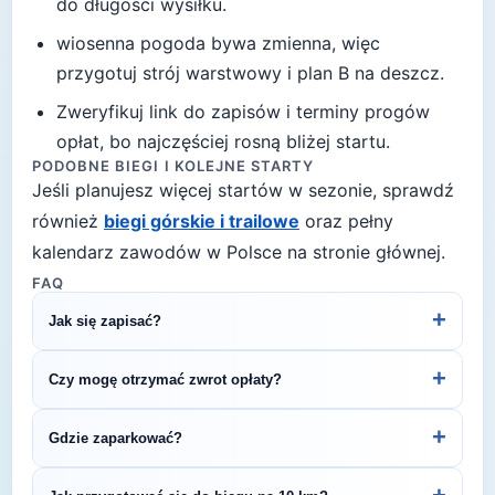
do długości wysiłku.
wiosenna pogoda bywa zmienna, więc
przygotuj strój warstwowy i plan B na deszcz
.
Zweryfikuj link do zapisów i terminy progów
opłat, bo najczęściej rosną bliżej startu.
PODOBNE BIEGI I KOLEJNE STARTY
Jeśli planujesz więcej startów w sezonie, sprawdź
również
biegi górskie i trailowe
oraz pełny
kalendarz zawodów w Polsce na stronie głównej.
FAQ
+
Jak się zapisać?
Kliknij przycisk „Zapisz się na bieg" po prawej, by
+
Czy mogę otrzymać zwrot opłaty?
przejść do strony organizatora z formularzem
rejestracyjnym.
Zasady zwrotu ustala organizator – sprawdź
+
Gdzie zaparkować?
regulamin biegu lub skontaktuj się z
organizatorem.
Zazwyczaj dostępne są parkingi w pobliżu startu