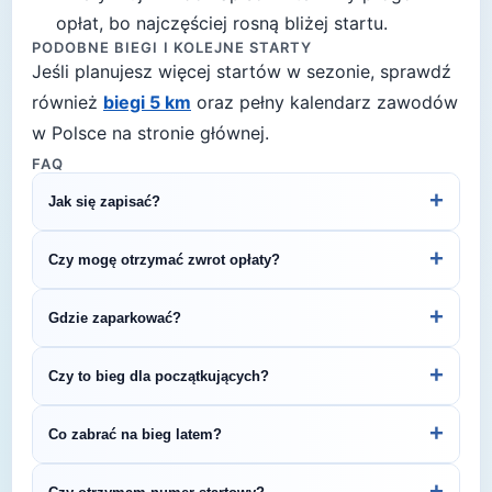
opłat, bo najczęściej rosną bliżej startu.
PODOBNE BIEGI I KOLEJNE STARTY
Jeśli planujesz więcej startów w sezonie, sprawdź
również
biegi 5 km
oraz pełny kalendarz zawodów
w Polsce na stronie głównej.
FAQ
+
Jak się zapisać?
Kliknij przycisk „Zapisz się na bieg" po prawej, by
+
Czy mogę otrzymać zwrot opłaty?
przejść do strony organizatora z formularzem
rejestracyjnym.
Zasady zwrotu ustala organizator – sprawdź
+
Gdzie zaparkować?
regulamin biegu lub skontaktuj się z
organizatorem.
Zazwyczaj dostępne są parkingi w pobliżu startu
+
Czy to bieg dla początkujących?
— szczegóły znajdziesz w opisie biegu lub na
stronie organizatora.
5 km to świetny dystans na pierwsze zawody
+
Co zabrać na bieg latem?
biegowe. To krótki, satysfakcjonujący bieg, który
pozwala sprawdzić swoje możliwości bez
Latem (temperatury 18-25°C) warto postawić na
+