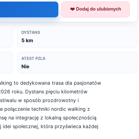
❤️ Dodaj do ulubionych
DYSTANS
5
km
ATEST PZLA
Nie
alking to dedykowana trasa dla pasjonatów
2026 roku. Dystans pięciu kilometrów
stiwalu w sposób prozdrowotny i
 połączenie techniki nordic walking z
sę na integrację z lokalną społecznością
idei społecznej, która przyświeca każdej