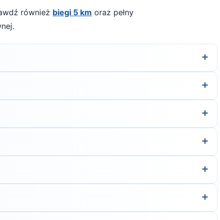
prawdź również
biegi 5 km
oraz pełny
nej.
+
j, by przejść do strony organizatora z formularzem
+
gulamin biegu lub skontaktuj się z organizatorem.
+
tu — szczegóły znajdziesz w opisie biegu lub na stronie
+
iegowe. To krótki, satysfakcjonujący bieg, który pozwala
+
iowych przygotowań.
na oddychającą odzież, czapkę z daszkiem lub okulary
+
kremie z filtrem UV.
 dniu zawodów podczas odbioru pakietu lub wcześniej,