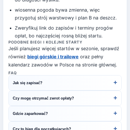
wiosenna pogoda bywa zmienna, więc
przygotuj strój warstwowy i plan B na deszcz
.
Zweryfikuj link do zapisów i terminy progów
opłat, bo najczęściej rosną bliżej startu.
PODOBNE BIEGI I KOLEJNE STARTY
Jeśli planujesz więcej startów w sezonie, sprawdź
również
biegi górskie i trailowe
oraz pełny
kalendarz zawodów w Polsce na stronie głównej.
FAQ
+
Jak się zapisać?
Kliknij przycisk „Zapisz się na bieg" po prawej, by
+
Czy mogę otrzymać zwrot opłaty?
przejść do strony organizatora z formularzem
rejestracyjnym.
Zasady zwrotu ustala organizator – sprawdź
+
Gdzie zaparkować?
regulamin biegu lub skontaktuj się z
organizatorem.
Zazwyczaj dostępne są parkingi w pobliżu startu
+
Czy to bieg dla początkujących?