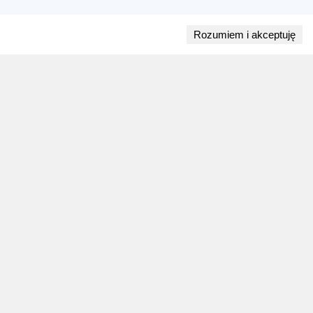
Rozumiem i akceptuję
Przejdź do bloga
28 lipca 2026
ZAPOWIEDZI WEEKENDU
Biegi w weekend 1 sierpnia - 2 sierpnia.
Gdzie wystartować?
Weekend 1 sierpnia - 2 sierpnia to 9 wydarzeń.
Sprawdź najciekawsze zawody biegowe, biegi