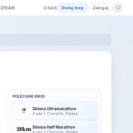
OZNAŃ
O NAS
Dodaj bieg
Zaloguj
POLECANE BIEGI
Silesia Ultramarathon
4 paź
•
Chorzów, Polska
Silesia Half Marathon
4 paź
•
Chorzów, Polska