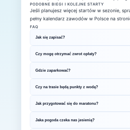
PODOBNE BIEGI I KOLEJNE STARTY
Jeśli planujesz więcej startów w sezonie, s
pełny kalendarz zawodów w Polsce na stroni
FAQ
Jak się zapisać?
Kliknij przycisk „Zapisz się na bieg" po prawe
Czy mogę otrzymać zwrot opłaty?
rejestracyjnym.
Zasady zwrotu ustala organizator – sprawdź re
Gdzie zaparkować?
Zazwyczaj dostępne są parkingi w pobliżu star
Czy na trasie będą punkty z wodą?
organizatora.
Większość biegów maratońskich oferuje punkt
Jak przygotować się do maratonu?
regulaminie zawodów.
Maraton wymaga systematycznego treningu prz
Jaka pogoda czeka nas jesienią?
wybiegania w weekendy, treningi tempowe w 