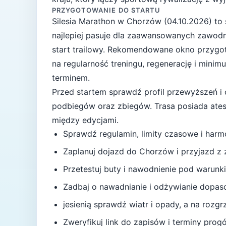
PRZYGOTOWANIE DO STARTU
Silesia Marathon
w
Chorzów
(
04.10.2026
) to
najlepiej pasuje
dla zaawansowanych zawodni
start trailowy
. Rekomendowane okno przygo
na regularność treningu, regenerację i mini
terminem.
Przed startem sprawdź profil przewyższeń i 
podbiegów oraz zbiegów.
Trasa posiada ate
między edycjami.
Sprawdź regulamin, limity czasowe i har
Zaplanuj dojazd do
Chorzów
i przyjazd z
Przetestuj buty i nawodnienie pod warunki
Zadbaj o nawadnianie i odżywianie dopas
jesienią sprawdź wiatr i opady, a na rozg
Zweryfikuj link do zapisów i terminy progów