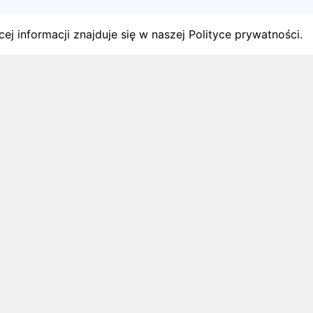
ej informacji znajduje się w naszej Polityce prywatności.
gach
y startów w Polsce.
1 sierpnia 2026
ZAPOWIEDZI MIESIĄCA
Biegi w wrześniu 2026 – kalendarz
zawodów biegowych
Biegi w wrześniu 2026: sprawdź najciekawsze
zawody biegowe i zaplanuj starty na