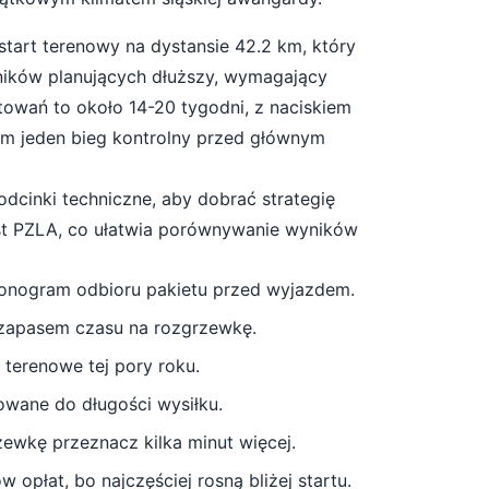
 start
terenowy
na dystansie
42.2
km, który
ków planujących dłuższy, wymagający
towań to około
14-20 tygodni
, z naciskiem
mum jeden bieg kontrolny przed głównym
odcinki techniczne, aby dobrać strategię
st PZLA, co ułatwia porównywanie wyników
monogram odbioru pakietu przed wyjazdem.
 zapasem czasu na rozgrzewkę.
 terenowe tej pory roku.
owane do długości wysiłku.
rzewkę przeznacz kilka minut więcej
.
 opłat, bo najczęściej rosną bliżej startu.