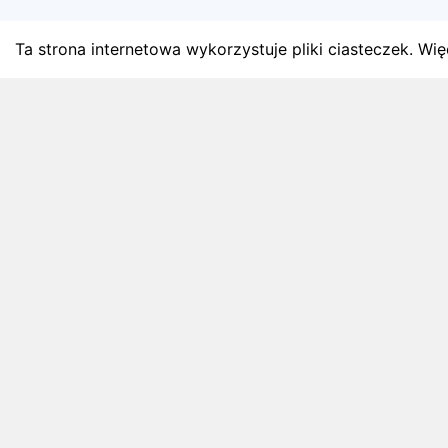
Ta strona internetowa wykorzystuje pliki ciasteczek. Więc
BLOG
Najnowsze artykuły o bie
Zapowiedzi weekendu, przeglądy miesięczne i analiz
4 sierpnia 2026
ZAPOWIEDZI WEEKENDU
Biegi w weekend 8 sierpnia - 9 sierpnia.
Gdzie wystartować?
Weekend 8 sierpnia - 9 sierpnia to 3 wydarzeń.
Sprawdź najciekawsze zawody biegowe, biegi