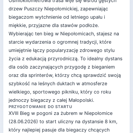
Ośmiokilometrowa trasa wije się wśród gęstych
drzew Puszczy Niepołomickiej, zapewniając
biegaczom wytchnienie od letniego upału i
miękkie, przyjazne dla stawów podłoże.
Wybierając ten bieg w Niepołomicach, stajesz na
starcie wydarzenia o ogromnej tradycji, które
umiejętnie łączy popularyzację zdrowego stylu
życia z edukacją przyrodniczą. To idealny dystans
dla osób zaczynających przygodę z bieganiem
oraz dla sprinterów, którzy chcą sprawdzić swoją
szybkość na leśnych duktach w atmosferze
wielkiego, sportowego pikniku, który co roku
jednoczy biegaczy z całej Małopolski.
PRZYGOTOWANIE DO STARTU
XVIII Bieg w pogoni za żubrem
w
Niepołomice
(
28.06.2026
) to start
uliczny
na dystansie
8
km,
który najlepiej pasuje
dla biegaczy chcących