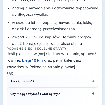
Zadbaj o nawadnianie i odżywianie dopasowane
do długości wysiłku.
w sezonie letnim zaplanuj nawadnianie, lekką
odzież i ochronę przeciwsłoneczną
.
Zweryfikuj link do zapisów i terminy progów
opłat, bo najczęściej rosną bliżej startu.
PODOBNE BIEGI I KOLEJNE STARTY
Jeśli planujesz więcej startów w sezonie, sprawdź
również
biegi 10 km
oraz pełny kalendarz
zawodów w Polsce na stronie głównej.
FAQ
+
Jak się zapisać?
Kliknij przycisk „Zapisz się na bieg" po prawej, by
+
Czy mogę otrzymać zwrot opłaty?
przejść do strony organizatora z formularzem
rejestracyjnym.
Zasady zwrotu ustala organizator – sprawdź