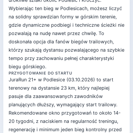
urokliwe szlaki okolic Podlesic i Kroczyc.
Wybierając ten bieg w Podlesicach, możesz liczyć
na solidny sprawdzian formy w górskim terenie,
gdzie dynamiczne podbiegi i techniczne ścieżki nie
pozwalają na nudę nawet przez chwilę. To
doskonała opcja dla fanów biegów trailowych,
którzy szukają dystansu pozwalającego na szybkie
tempo przy zachowaniu pełnej charakterystyki
biegu górskiego.
PRZYGOTOWANIE DO STARTU
JuraRun 21+
w
Podlesice
(
03.10.2026
) to start
terenowy
na dystansie
23
km, który najlepiej
pasuje
dla zaawansowanych zawodników
planujących dłuższy, wymagający start trailowy
.
Rekomendowane okno przygotowań to około
14-
20 tygodni
, z naciskiem na regularność treningu,
regenerację i minimum jeden bieg kontrolny przed