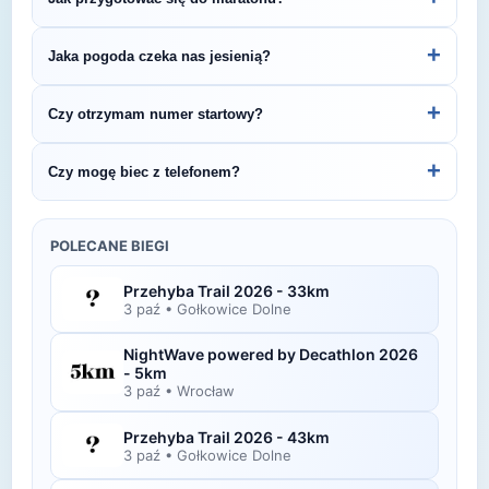
nawadniania na trasie. Dokładne informacje
znajdziesz w regulaminie zawodów.
Maraton wymaga systematycznego treningu przez
+
Jaka pogoda czeka nas jesienią?
16–20 tygodni. W planie powinny znaleźć się
długie wybiegania w weekendy, treningi tempowe
Jesienią (temperatury 10-18°C) przygotuj się na
+
Czy otrzymam numer startowy?
w tygodniu oraz odpowiednia regeneracja.
zmienne warunki. Sprawdź prognozę tuż przed
startem i wybierz strój warstwowy.
Tak — numer startowy otrzymasz zazwyczaj w
+
Czy mogę biec z telefonem?
dniu zawodów podczas odbioru pakietu lub
wcześniej, zgodnie z instrukcją organizatora.
Oczywiście! Możesz biec z telefonem, korzystając
z opaski na ramię, pasa biegowego lub kieszeni w
POLECANE BIEGI
odzieży sportowej.
Przehyba Trail 2026 - 33km
3 paź
•
Gołkowice Dolne
NightWave powered by Decathlon 2026
- 5km
3 paź
•
Wrocław
Przehyba Trail 2026 - 43km
3 paź
•
Gołkowice Dolne