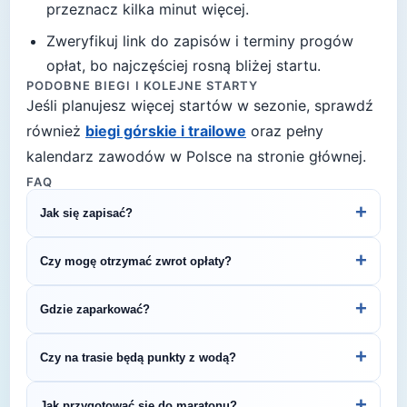
przeznacz kilka minut więcej
.
Zweryfikuj link do zapisów i terminy progów
opłat, bo najczęściej rosną bliżej startu.
PODOBNE BIEGI I KOLEJNE STARTY
Jeśli planujesz więcej startów w sezonie, sprawdź
również
biegi górskie i trailowe
oraz pełny
kalendarz zawodów w Polsce na stronie głównej.
FAQ
+
Jak się zapisać?
Kliknij przycisk „Zapisz się na bieg" po prawej, by
+
Czy mogę otrzymać zwrot opłaty?
przejść do strony organizatora z formularzem
rejestracyjnym.
Zasady zwrotu ustala organizator – sprawdź
+
Gdzie zaparkować?
regulamin biegu lub skontaktuj się z
organizatorem.
Zazwyczaj dostępne są parkingi w pobliżu startu
+
Czy na trasie będą punkty z wodą?
— szczegóły znajdziesz w opisie biegu lub na
stronie organizatora.
Większość biegów maratońskich oferuje punkty
+
Jak przygotować się do maratonu?