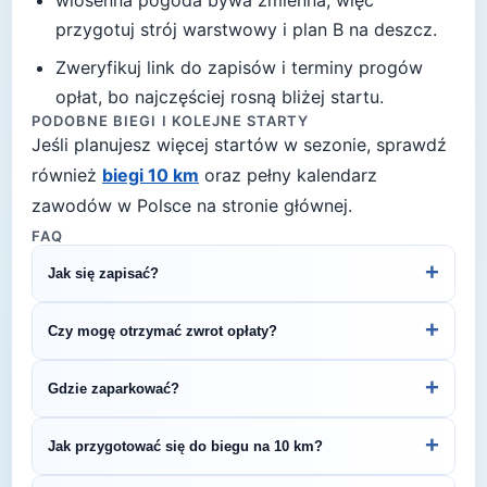
wiosenna pogoda bywa zmienna, więc
przygotuj strój warstwowy i plan B na deszcz
.
Zweryfikuj link do zapisów i terminy progów
opłat, bo najczęściej rosną bliżej startu.
PODOBNE BIEGI I KOLEJNE STARTY
Jeśli planujesz więcej startów w sezonie, sprawdź
również
biegi 10 km
oraz pełny kalendarz
zawodów w Polsce na stronie głównej.
FAQ
+
Jak się zapisać?
Kliknij przycisk „Zapisz się na bieg" po prawej, by
+
Czy mogę otrzymać zwrot opłaty?
przejść do strony organizatora z formularzem
rejestracyjnym.
Zasady zwrotu ustala organizator – sprawdź
+
Gdzie zaparkować?
regulamin biegu lub skontaktuj się z
organizatorem.
Zazwyczaj dostępne są parkingi w pobliżu startu
+
Jak przygotować się do biegu na 10 km?
— szczegóły znajdziesz w opisie biegu lub na
stronie organizatora.
Regularny trening przez 4–6 tygodni pozwoli Ci