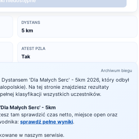
ki niedostępne
DYSTANS
5
km
ATEST PZLA
Tak
Archiwum biegu
z Dystansem 'Dla Małych Serc' - 5km
2026
, który odbył
lopolskie)
. Na tej stronie znajdziesz rezultaty
ełnej klasyfikacji wszystkich uczestników.
'Dla Małych Serc' - 5km
żesz tam sprawdzić czas netto, miejsce open oraz
wodnika:
sprawdź pełne wyniki
.
likowane w naszym serwisie.