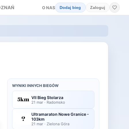
OZNAŃ
O NAS
Dodaj bieg
Zaloguj
WYNIKI INNYCH BIEGÓW
VII Bieg Stolarza
21 mar
·
Radomsko
Ultramaraton Nowe Granice -
103km
21 mar
·
Zielona Góra