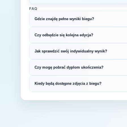
FAQ
Gdzie znajdę pełne wyniki biegu?
Wyniki publikuje organizator biegu na swojej s
Czy odbędzie się kolejna edycja?
LiveTracking, RunnerSpace czy MarathonSpor
Większość biegów organizowana jest cykliczni
Jak sprawdzić swój indywidualny wynik?
na bieżąco z datą kolejnej edycji 10. Krakows
Indywidualne wyniki można znaleźć na stronie
Czy mogę pobrać dyplom ukończenia?
startowym. Wyniki zawierają czas brutto i net
kategorii wiekowej.
Wiele wydarzeń biegowych udostępnia elektro
Kiedy będą dostępne zdjęcia z biegu?
opublikowaniu oficjalnych wyników.
Zdjęcia z biegu organizatorzy zazwyczaj publi
fanpage'u na Facebooku.