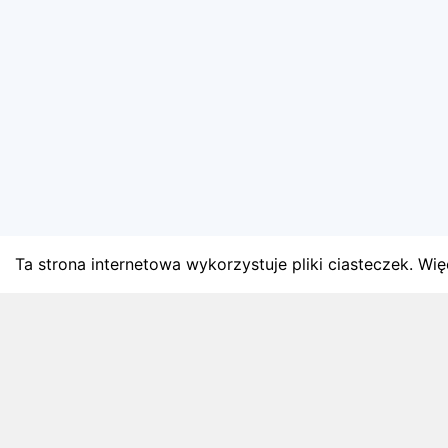
Ta strona internetowa wykorzystuje pliki ciasteczek. Więc
BLOG
Najnowsze artykuły o bie