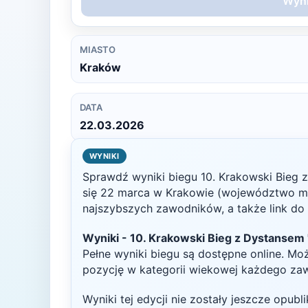
Wyni
MIASTO
Kraków
DATA
22.03.2026
WYNIKI
Sprawdź wyniki biegu
10. Krakowski Bieg 
się
22 marca
w
Krakowie
(województwo ma
najszybszych zawodników, a także link do p
Wyniki -
10. Krakowski Bieg z Dystansem 
Pełne wyniki biegu są dostępne online. Mo
pozycję w kategorii wiekowej każdego za
Wyniki tej edycji nie zostały jeszcze opub