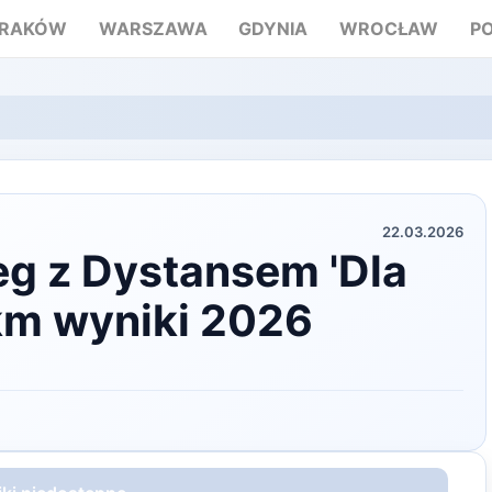
RAKÓW
WARSZAWA
GDYNIA
WROCŁAW
P
22.03.2026
eg z Dystansem 'Dla
5km wyniki 2026