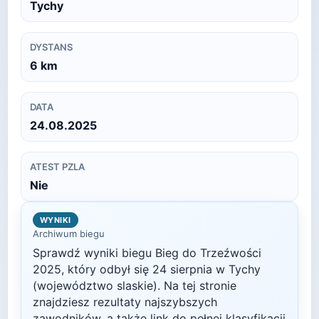
Tychy
DYSTANS
6
km
DATA
24.08.2025
ATEST PZLA
Nie
WYNIKI
Archiwum biegu
Sprawdź wyniki biegu
Bieg do Trzeźwości
2025
, który odbył się
24 sierpnia
w
Tychy
(województwo slaskie)
. Na tej stronie
znajdziesz rezultaty najszybszych
zawodników, a także link do pełnej klasyfikacji