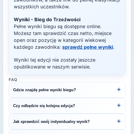
wszystkich uczestników.
Wyniki -
Bieg do Trzeźwości
Pełne wyniki biegu są dostępne online.
Możesz tam sprawdzić czas netto, miejsce
open oraz pozycję w kategorii wiekowej
każdego zawodnika:
sprawdź pełne wyniki
.
Wyniki tej edycji nie zostały jeszcze
opublikowane w naszym serwisie.
FAQ
+
Gdzie znajdę pełne wyniki biegu?
Wyniki publikuje organizator biegu na swojej
+
Czy odbędzie się kolejna edycja?
stronie internetowej lub na platformach takich jak
LiveTracking, RunnerSpace czy MarathonSport.
Większość biegów organizowana jest cyklicznie.
+
Jak sprawdzić swój indywidualny wynik?
Śledź stronę organizatora lub ZawodyBiegowe.pl,
by być na bieżąco z datą kolejnej edycji Bieg do
Indywidualne wyniki można znaleźć na stronie