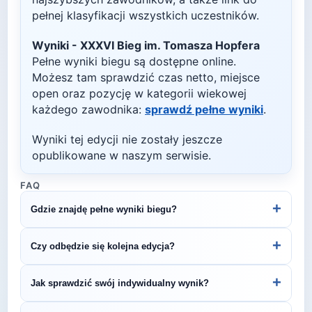
pełnej klasyfikacji wszystkich uczestników.
Wyniki -
XXXVI Bieg im. Tomasza Hopfera
Pełne wyniki biegu są dostępne online.
Możesz tam sprawdzić czas netto, miejsce
open oraz pozycję w kategorii wiekowej
każdego zawodnika:
sprawdź pełne wyniki
.
Wyniki tej edycji nie zostały jeszcze
opublikowane w naszym serwisie.
FAQ
+
Gdzie znajdę pełne wyniki biegu?
Wyniki publikuje organizator biegu na swojej
+
Czy odbędzie się kolejna edycja?
stronie internetowej lub na platformach takich jak
LiveTracking, RunnerSpace czy MarathonSport.
Większość biegów organizowana jest cyklicznie.
+
Jak sprawdzić swój indywidualny wynik?
Śledź stronę organizatora lub ZawodyBiegowe.pl,
by być na bieżąco z datą kolejnej edycji XXXVI
Indywidualne wyniki można znaleźć na stronie