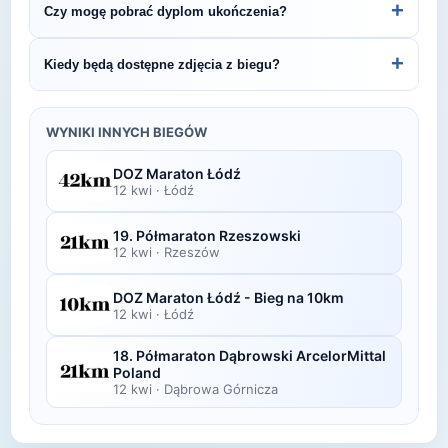
+
Czy mogę pobrać dyplom ukończenia?
Bieg im. Tomasza Hopfera.
organizatora lub platformie pomiarowej podanej na
bibie startowym. Wyniki zawierają czas brutto i
Wiele wydarzeń biegowych udostępnia
+
Kiedy będą dostępne zdjęcia z biegu?
netto, a często też pozycję wśród wszystkich
elektroniczne dyplomy do pobrania ze strony
uczestników i w kategorii wiekowej.
organizatora po opublikowaniu oficjalnych
Zdjęcia z biegu organizatorzy zazwyczaj publikują
wyników.
w ciągu kilku dni po zawodach na swojej stronie
WYNIKI INNYCH BIEGÓW
lub fanpage'u na Facebooku.
DOZ Maraton Łódź
12 kwi
·
Łódź
19. Półmaraton Rzeszowski
12 kwi
·
Rzeszów
DOZ Maraton Łódź - Bieg na 10km
12 kwi
·
Łódź
18. Półmaraton Dąbrowski ArcelorMittal
Poland
12 kwi
·
Dąbrowa Górnicza