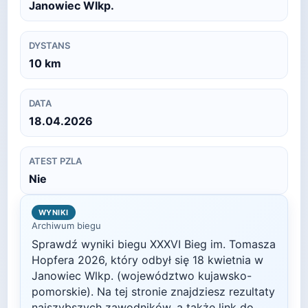
Janowiec Wlkp.
DYSTANS
10
km
DATA
18.04.2026
ATEST PZLA
Nie
WYNIKI
Archiwum biegu
Sprawdź wyniki biegu
XXXVI Bieg im. Tomasza
Hopfera
2026
, który odbył się
18 kwietnia
w
Janowiec Wlkp.
(województwo kujawsko-
pomorskie)
. Na tej stronie znajdziesz rezultaty
najszybszych zawodników, a także link do