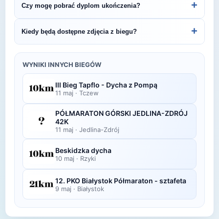
+
Czy mogę pobrać dyplom ukończenia?
Kukuczki - 5km.
organizatora lub platformie pomiarowej podanej na
bibie startowym. Wyniki zawierają czas brutto i
Wiele wydarzeń biegowych udostępnia
+
Kiedy będą dostępne zdjęcia z biegu?
netto, a często też pozycję wśród wszystkich
elektroniczne dyplomy do pobrania ze strony
uczestników i w kategorii wiekowej.
organizatora po opublikowaniu oficjalnych
Zdjęcia z biegu organizatorzy zazwyczaj publikują
wyników.
w ciągu kilku dni po zawodach na swojej stronie
WYNIKI INNYCH BIEGÓW
lub fanpage'u na Facebooku.
III Bieg Tapflo - Dycha z Pompą
11 maj
·
Tczew
PÓŁMARATON GÓRSKI JEDLINA-ZDRÓJ
42K
11 maj
·
Jedlina-Zdrój
Beskidzka dycha
10 maj
·
Rzyki
12. PKO Białystok Półmaraton - sztafeta
9 maj
·
Białystok