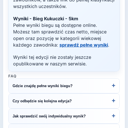
wszystkich uczestników.
Wyniki -
Bieg Kukuczki - 5km
Pełne wyniki biegu są dostępne online.
Możesz tam sprawdzić czas netto, miejsce
open oraz pozycję w kategorii wiekowej
każdego zawodnika:
sprawdź pełne wyniki
.
Wyniki tej edycji nie zostały jeszcze
opublikowane w naszym serwisie.
FAQ
+
Gdzie znajdę pełne wyniki biegu?
Wyniki publikuje organizator biegu na swojej
+
Czy odbędzie się kolejna edycja?
stronie internetowej lub na platformach takich jak
LiveTracking, RunnerSpace czy MarathonSport.
Większość biegów organizowana jest cyklicznie.
+
Jak sprawdzić swój indywidualny wynik?
Śledź stronę organizatora lub ZawodyBiegowe.pl,
by być na bieżąco z datą kolejnej edycji Bieg
Indywidualne wyniki można znaleźć na stronie