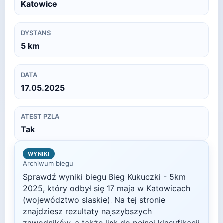
Katowice
DYSTANS
5
km
DATA
17.05.2025
ATEST PZLA
Tak
WYNIKI
Archiwum biegu
Sprawdź wyniki biegu
Bieg Kukuczki - 5km
2025
, który odbył się
17 maja
w
Katowicach
(województwo slaskie)
. Na tej stronie
znajdziesz rezultaty najszybszych
zawodników, a także link do pełnej klasyfikacji