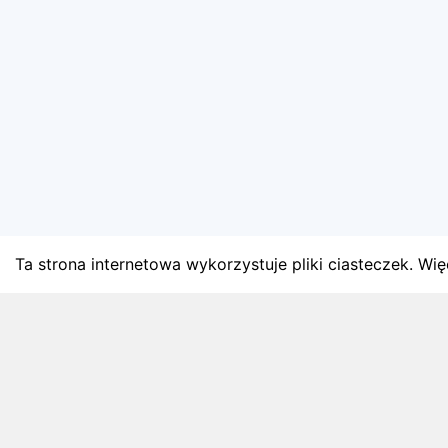
Ta strona internetowa wykorzystuje pliki ciasteczek. Więc
BLOG
Najnowsze artykuły o bie