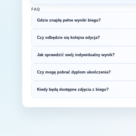
FAQ
Gdzie znajdę pełne wyniki biegu?
Wyniki publikuje organizator biegu na swojej s
Czy odbędzie się kolejna edycja?
LiveTracking, RunnerSpace czy MarathonSpor
Większość biegów organizowana jest cykliczni
Jak sprawdzić swój indywidualny wynik?
na bieżąco z datą kolejnej edycji BIEG NIE
Indywidualne wyniki można znaleźć na stronie
Czy mogę pobrać dyplom ukończenia?
startowym. Wyniki zawierają czas brutto i net
kategorii wiekowej.
Wiele wydarzeń biegowych udostępnia elektro
Kiedy będą dostępne zdjęcia z biegu?
opublikowaniu oficjalnych wyników.
Zdjęcia z biegu organizatorzy zazwyczaj publi
fanpage'u na Facebooku.