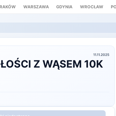
RAKÓW
WARSZAWA
GDYNIA
WROCŁAW
P
11.11.2025
GŁOŚCI Z WĄSEM 10K