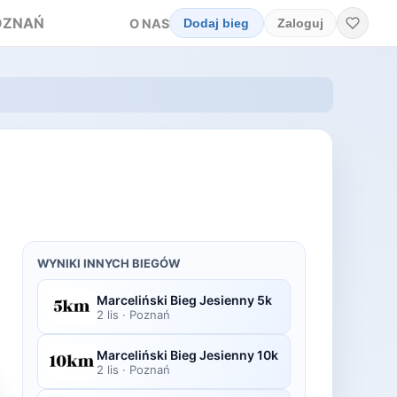
OZNAŃ
O NAS
Dodaj bieg
Zaloguj
WYNIKI INNYCH BIEGÓW
Marceliński Bieg Jesienny 5k
2 lis
·
Poznań
Marceliński Bieg Jesienny 10k
2 lis
·
Poznań