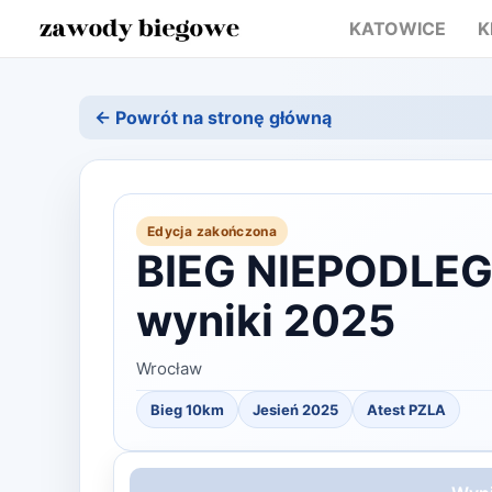
KATOWICE
K
← Powrót na stronę główną
Edycja zakończona
BIEG NIEPODLE
wyniki 2025
Wrocław
Bieg 10km
Jesień
2025
Atest PZLA