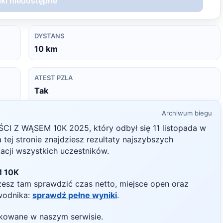
ki niedostępne
DYSTANS
10
km
ATEST PZLA
Tak
Archiwum biegu
ŚCI Z WĄSEM 10K
2025
, który odbył się
11 listopada
w
a tej stronie znajdziesz rezultaty najszybszych
kacji wszystkich uczestników.
 10K
żesz tam sprawdzić czas netto, miejsce open oraz
wodnika:
sprawdź pełne wyniki
.
likowane w naszym serwisie.