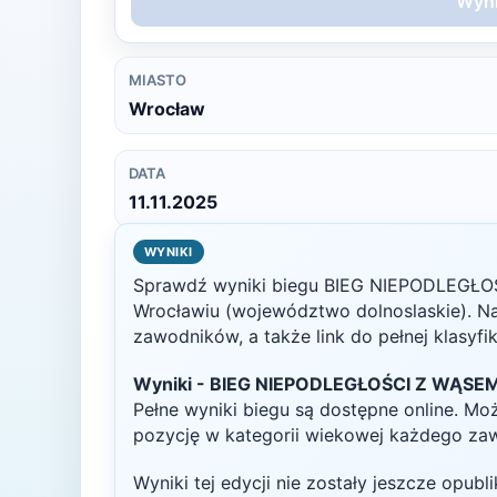
Wyni
MIASTO
Wrocław
DATA
11.11.2025
WYNIKI
Sprawdź wyniki biegu
BIEG NIEPODLEGŁO
Wrocławiu
(województwo dolnoslaskie)
. N
zawodników, a także link do pełnej klasyfi
Wyniki -
BIEG NIEPODLEGŁOŚCI Z WĄSEM
Pełne wyniki biegu są dostępne online. Mo
pozycję w kategorii wiekowej każdego za
Wyniki tej edycji nie zostały jeszcze opub