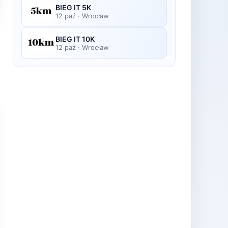
BIEG IT 5K
12 paź
·
Wrocław
BIEG IT 10K
12 paź
·
Wrocław