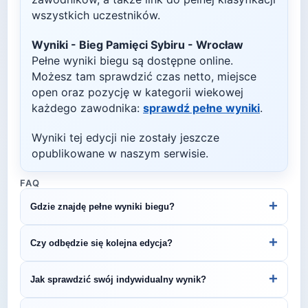
wszystkich uczestników.
Wyniki -
Bieg Pamięci Sybiru - Wrocław
Pełne wyniki biegu są dostępne online.
Możesz tam sprawdzić czas netto, miejsce
open oraz pozycję w kategorii wiekowej
każdego zawodnika:
sprawdź pełne wyniki
.
Wyniki tej edycji nie zostały jeszcze
opublikowane w naszym serwisie.
FAQ
+
Gdzie znajdę pełne wyniki biegu?
Wyniki publikuje organizator biegu na swojej
+
Czy odbędzie się kolejna edycja?
stronie internetowej lub na platformach takich jak
LiveTracking, RunnerSpace czy MarathonSport.
Większość biegów organizowana jest cyklicznie.
+
Jak sprawdzić swój indywidualny wynik?
Śledź stronę organizatora lub ZawodyBiegowe.pl,
by być na bieżąco z datą kolejnej edycji Bieg
Indywidualne wyniki można znaleźć na stronie