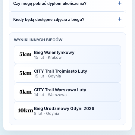
+
Czy mogę pobrać dyplom ukończenia?
Pamięci Sybiru - Wrocław.
organizatora lub platformie pomiarowej podanej na
bibie startowym. Wyniki zawierają czas brutto i
Wiele wydarzeń biegowych udostępnia
+
Kiedy będą dostępne zdjęcia z biegu?
netto, a często też pozycję wśród wszystkich
elektroniczne dyplomy do pobrania ze strony
uczestników i w kategorii wiekowej.
organizatora po opublikowaniu oficjalnych
Zdjęcia z biegu organizatorzy zazwyczaj publikują
wyników.
w ciągu kilku dni po zawodach na swojej stronie
WYNIKI INNYCH BIEGÓW
lub fanpage'u na Facebooku.
Bieg Walentynkowy
15 lut
·
Kraków
CITY Trail Trojmiasto Luty
15 lut
·
Gdynia
CITY Trail Warszawa Luty
14 lut
·
Warszawa
Bieg Urodzinowy Gdyni 2026
8 lut
·
Gdynia