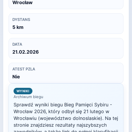
Wrocław
DYSTANS
5
km
DATA
21.02.2026
ATEST PZLA
Nie
WYNIKI
Archiwum biegu
Sprawdź wyniki biegu
Bieg Pamięci Sybiru -
Wrocław
2026
, który odbył się
21 lutego
w
Wrocławiu
(województwo dolnoslaskie)
. Na tej
stronie znajdziesz rezultaty najszybszych
zawodników, a także link do pełnej klasyfikacji