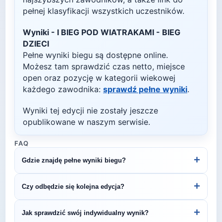
pełnej klasyfikacji wszystkich uczestników.
Wyniki -
I BIEG POD WIATRAKAMI - BIEG
DZIECI
Pełne wyniki biegu są dostępne online.
Możesz tam sprawdzić czas netto, miejsce
open oraz pozycję w kategorii wiekowej
każdego zawodnika:
sprawdź pełne wyniki
.
Wyniki tej edycji nie zostały jeszcze
opublikowane w naszym serwisie.
FAQ
+
Gdzie znajdę pełne wyniki biegu?
Wyniki publikuje organizator biegu na swojej
+
Czy odbędzie się kolejna edycja?
stronie internetowej lub na platformach takich jak
LiveTracking, RunnerSpace czy MarathonSport.
Większość biegów organizowana jest cyklicznie.
+
Jak sprawdzić swój indywidualny wynik?
Śledź stronę organizatora lub ZawodyBiegowe.pl,