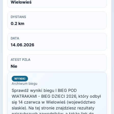
Wielowieś
DYSTANS
0.2
km
DATA
14.06.2026
ATEST PZLA
Nie
WYNIKI
Archiwum biegu
Sprawdź wyniki biegu
I BIEG POD
WIATRAKAMI - BIEG DZIECI
2026
, który odbył
się
14 czerwca
w
Wielowieś
(województwo
slaskie)
. Na tej stronie znajdziesz rezultaty
najszybszych zawodników, a także link do